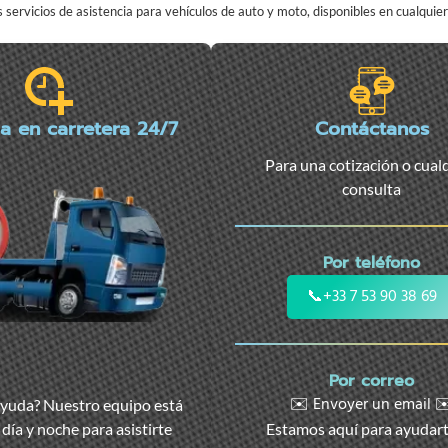
servicios de asistencia para vehículos de auto y moto, disponibles en cualqui
ia en carretera 24/7
Contáctanos
Para una cotización o cual
consulta
Por teléfono
📞
+33 7 53 90 38 69
Por correo
✉️ Envoyer un email ✉
ayuda? Nuestro equipo está
día y noche para asistirte
Estamos aquí para ayudar