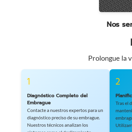
coches
en
Marsella
Nos se
-
Servicio
24/7
para
coches,
Prolongue la v
motos
y
vehículos
1
2
utilitarios.
Intervención
rápida
Diagnóstico Completo del
Planifi
en
Embrague
Tras el 
toda
Contacte a nuestros expertos para un
mantenim
la
diagnóstico preciso de su embrague.
embragu
región
Nuestros técnicos analizan los
Utilizam