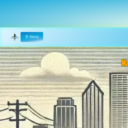
☰
Menú
Home
Ma