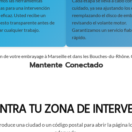
mos las herramientas
Cada etapa se lleva a cabo co
ias para una intervención
cuidado, ya sea ajustando los 
 eficaz. Usted recibe un
reemplazando el disco de em
esto transparente antes de
revisando el volante motor.
r cualquier trabajo.
Garantizamos un servicio fiab
rápido.
 de votre embrayage à Marseille et dans les Bouches-du-Rhône. C
Mantente Conectado
NTRA TU ZONA DE INTERV
roduce una ciudad o un código postal para abrir la página l