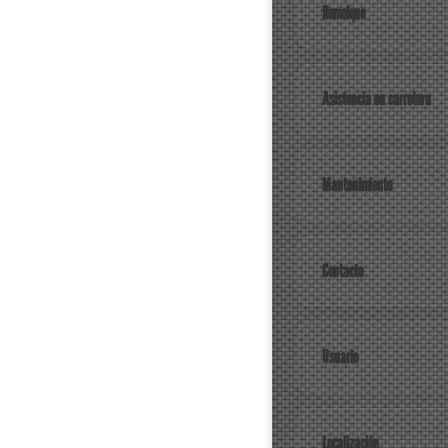
Remolque
Asistencia en carretera
Mantenimiento
Contacto
Usuario
Localización