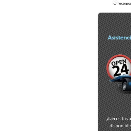
Ofrecemos 
Asistenc
Asistencia
y
¿Necesitas 
remolque
disponible 
de