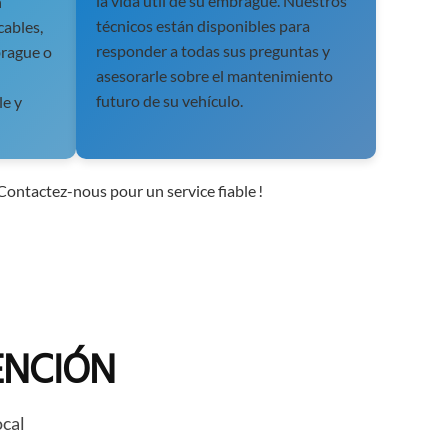
la vida útil de su embrague. Nuestros
n
técnicos están disponibles para
cables,
responder a todas sus preguntas y
brague o
asesorarle sobre el mantenimiento
futuro de su vehículo.
le y
ontactez-nous pour un service fiable !
ENCIÓN
ocal