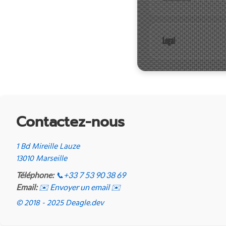
Legal
Contactez-nous
1 Bd Mireille Lauze
13010 Marseille
Téléphone:
📞
+33 7 53 90 38 69
Email:
✉️ Envoyer un email ✉️
© 2018 - 2025 Deagle.dev