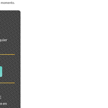
er momento.
quier
️
te en