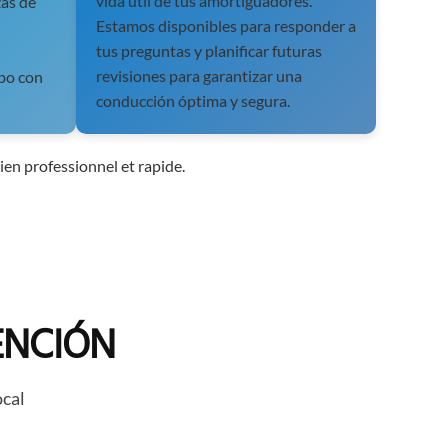
vida útil de tus amortiguadores.
zas de
Estamos disponibles para responder a
tus preguntas y planificar futuras
revisiones para garantizar una
abo con
conducción óptima y segura.
en professionnel et rapide.
ENCIÓN
ocal