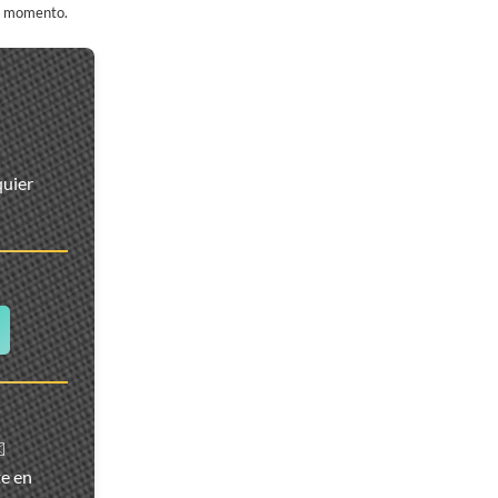
er momento.
quier
️
te en