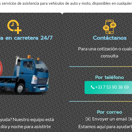
servicios de asistencia para vehículos de auto y moto, disponibles en cualqui
ia en carretera 24/7
Contáctanos
Para una cotización o cual
consulta
Por teléfono
📞
+33 7 53 90 38 69
Por correo
✉️ Envoyer un email ✉
ayuda? Nuestro equipo está
día y noche para asistirte
Estamos aquí para ayudar