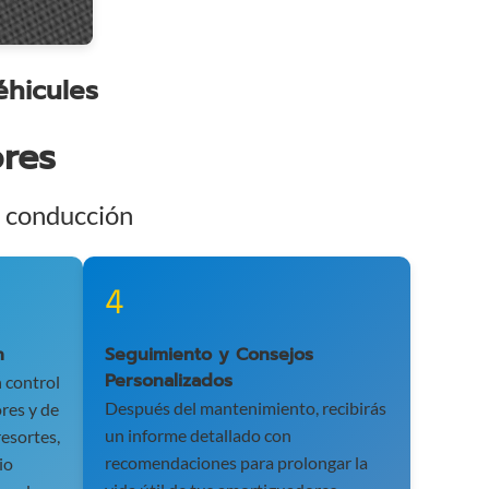
éhicules
res
u conducción
4
n
Seguimiento y Consejos
Personalizados
 control
Después del mantenimiento, recibirás
res y de
un informe detallado con
esortes,
recomendaciones para prolongar la
io