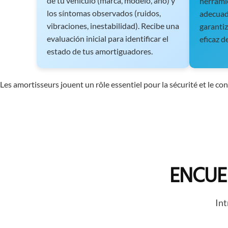
de tu vehículo (marca, modelo, año) y
herramie
los síntomas observados (ruidos,
adecuada
vibraciones, inestabilidad). Recibe una
garanti
evaluación inicial para identificar el
eficaz d
estado de tus amortiguadores.
Les amortisseurs jouent un rôle essentiel pour la sécurité et le c
ENCUE
Int