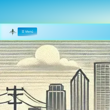
☰
Menú
Home