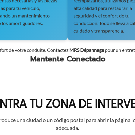
ntas necesarias y las piezas
reemplazarlos, utilizamos pie
s para tu vehículo,
alta calidad para restaurar la
zando un mantenimiento
seguridad y el confort de tu
e los amortiguadores.
conducción. Todo se lleva a c
cuidado y transparencia.
onfort de votre conduite. Contactez
MRS Dépannage
pour un entreti
Mantente Conectado
NTRA TU ZONA DE INTERV
roduce una ciudad o un código postal para abrir la página l
adecuada.