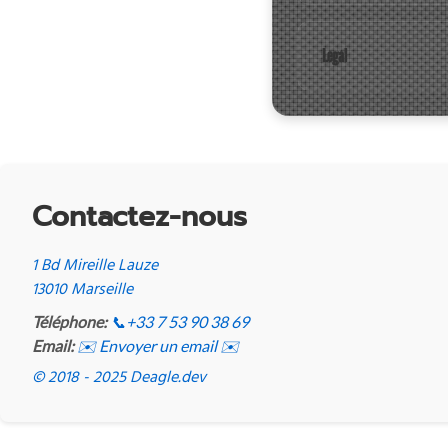
Legal
Contactez-nous
1 Bd Mireille Lauze
13010 Marseille
Téléphone:
📞
+33 7 53 90 38 69
Email:
✉️ Envoyer un email ✉️
© 2018 - 2025 Deagle.dev