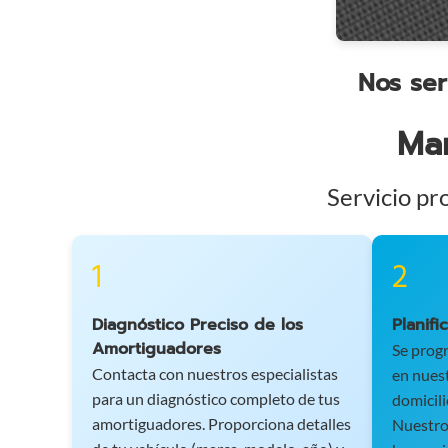
coches
en
Marsella
Nos ser
-
Servicio
Ma
24/7
para
coches,
Servicio pr
motos
y
vehículos
1
2
utilitarios.
Intervención
rápida
Diagnóstico Preciso de los
Planifi
en
Amortiguadores
Se prog
toda
Contacta con nuestros especialistas
en nuest
la
para un diagnóstico completo de tus
domicili
región
amortiguadores. Proporciona detalles
Nuestro