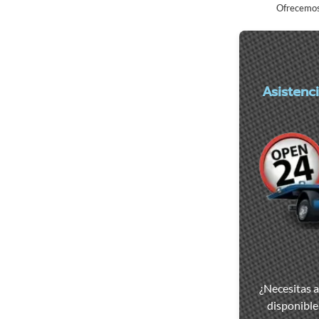
Ofrecemos 
Asistenc
Asistencia
y
¿Necesitas 
remolque
disponible 
de