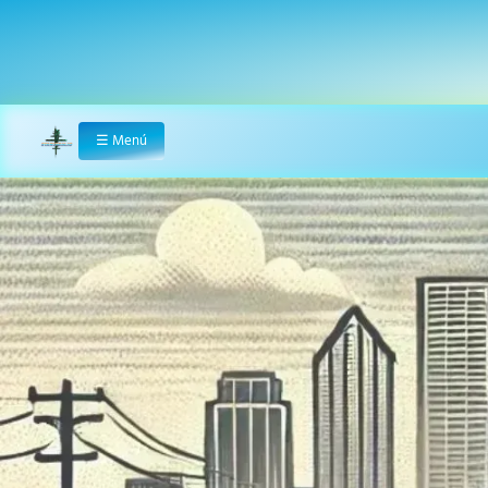
☰
Menú
Home