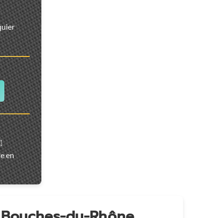
quier
️
te en
n Bouches-du-Rhône