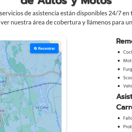
de Autos y Motos
ervicios de asistencia están disponibles 24/7 en
ver nuestra área de cobertura y llámenos para una
Rem
🔄 Recentrar
Coc
Mot
Fur
Sco
Vehí
Asis
Carr
Fall
Prob