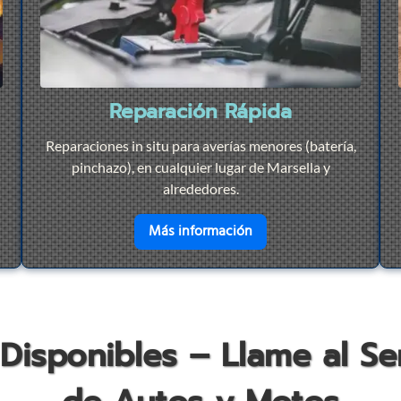
Reparación Rápida
Reparaciones in situ para averías menores (batería,
pinchazo), en cualquier lugar de Marsella y
alrededores.
r
Remolque 24/7
en savoir plus sur
Repar
Más información
 Disponibles – Llame al S