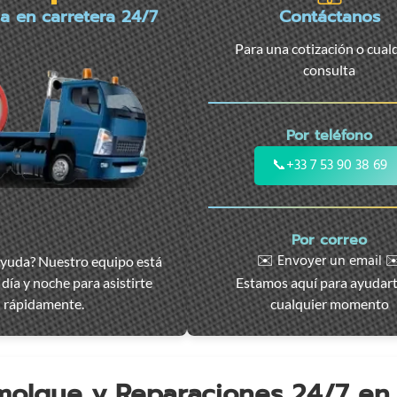
ia en carretera 24/7
Contáctanos
Para una cotización o cual
consulta
Por teléfono
📞
+33 7 53 90 38 69
Por correo
✉️ Envoyer un email ✉
ayuda? Nuestro equipo está
día y noche para asistirte
Estamos aquí para ayudar
rápidamente.
cualquier momento
emolque y Reparaciones 24/7 e