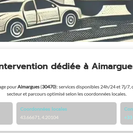
Intervention dédiée
à Aimargue
age pour
Aimargues
(
30470
)
: services disponibles 24h/24 et 7j/7, d
secteur et parcours optimisé selon les coordonnées locales.
Coordonnées locales
Con
43.66671, 4.20104
+33 