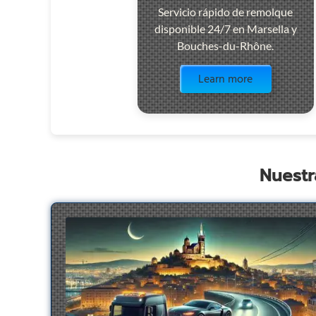
Servicio rápido de remolque
disponible 24/7 en Marsella y
Bouches-du-Rhône.
Visit the page
Learn more
Nuestr