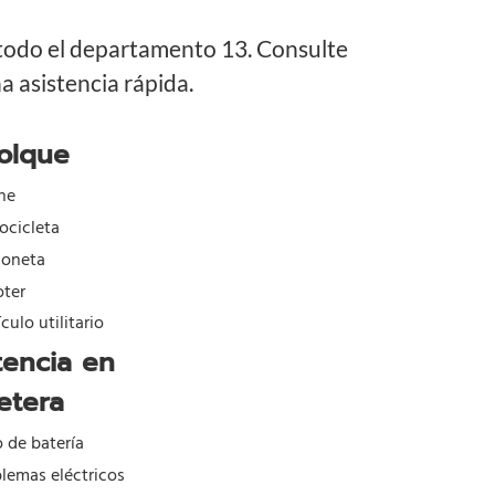
 todo el departamento 13. Consulte
 asistencia rápida.
olque
he
ocicleta
goneta
oter
culo utilitario
tencia en
etera
o de batería
lemas eléctricos