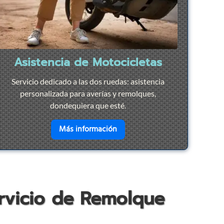
Asistencia de Motocicletas
Servicio dedicado a las dos ruedas: asistencia
personalizada para averías y remolques,
dondequiera que esté.
ación Rápida
en savoir plus sur
Asistencia d
Más información
ervicio de Remolque