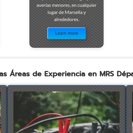
averías menores, en cualquier
lugar de Marsella y
alrededores.
Visit the page
Learn more
as Áreas de Experiencia en MRS Dé