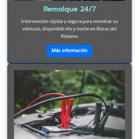
Remolque 24/7
Intervención rápida y segura para remolcar su
vehículo, disponible día y noche en Bocas del
Ródano.
en savoir plus sur
Remol
Más información