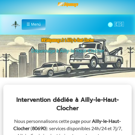
MRS Dépannage
🌞
☰
Menú
Home
MRSdépannage.fr à Ailly-le-Haut-Clocher
Assistance 24/7 à Ailly-le-Haut-Clocher
Intervention dédiée
à Ailly-le-Haut-
Clocher
Nous personnalisons cette page pour
Ailly-le-Haut-
Clocher
(
80690
)
: services disponibles 24h/24 et 7j/7,