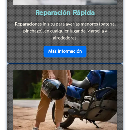
Reparación Rápida
Reparaciones in situ para averías menores (batería,
pinchazo), en cualquier lugar de Marsella y
alrededores.
en savoir plus sur
Repar
Más información