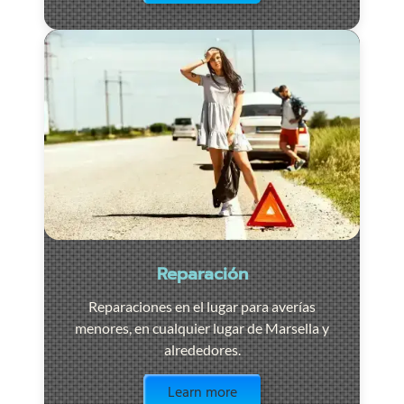
Reparación
Reparaciones en el lugar para averías
menores, en cualquier lugar de Marsella y
alrededores.
Visit the page
Learn more