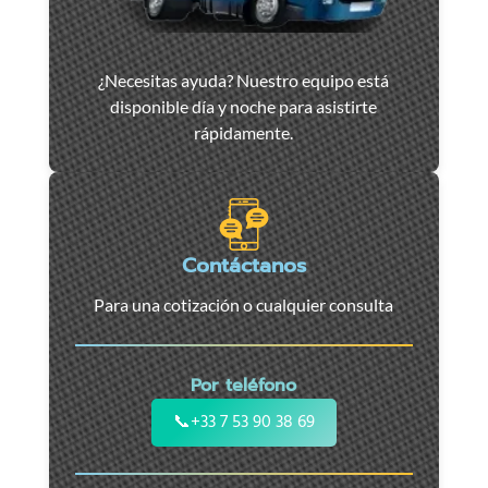
Asistencia
¿Necesitas ayuda? Nuestro equipo está
y
disponible día y noche para asistirte
remolque
rápidamente.
de
coches
en
Marsella
-
Contáctanos
Servicio
Para una cotización o cualquier consulta
24/7
para
coches,
Por teléfono
motos
y
📞
+33 7 53 90 38 69
vehículos
utilitarios.