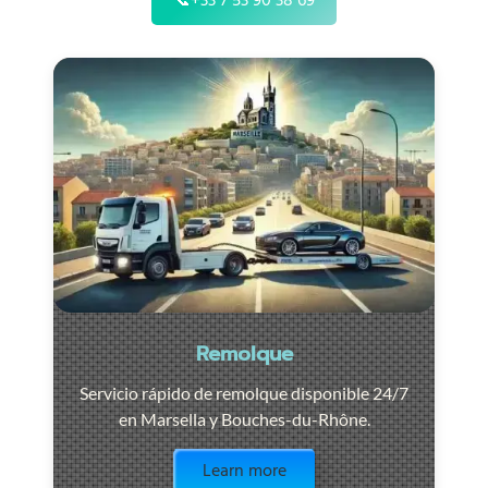
📞
+33 7 53 90 38 69
Remolque
Servicio rápido de remolque disponible 24/7
en Marsella y Bouches-du-Rhône.
Visit the page
Learn more