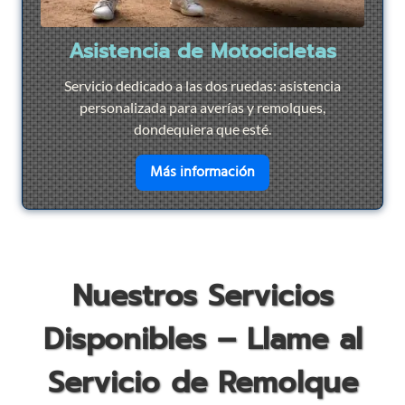
Asistencia de Motocicletas
Servicio dedicado a las dos ruedas: asistencia
personalizada para averías y remolques,
dondequiera que esté.
en savoir plus sur
Asist
Más información
Nuestros Servicios
Disponibles – Llame al
Servicio de Remolque