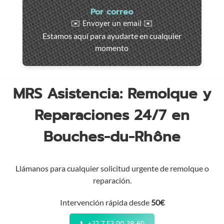
Intervención
Por correo
rápida
✉️ Envoyer un email ✉️
en
Estamos aquí para ayudarte en cualquier
toda
momento
la
región
MRS Asistencia: Remolque y
Reparaciones 24/7 en
Bouches-du-Rhône
Llámanos para cualquier solicitud urgente de remolque o
reparación.
Intervención rápida desde
50€