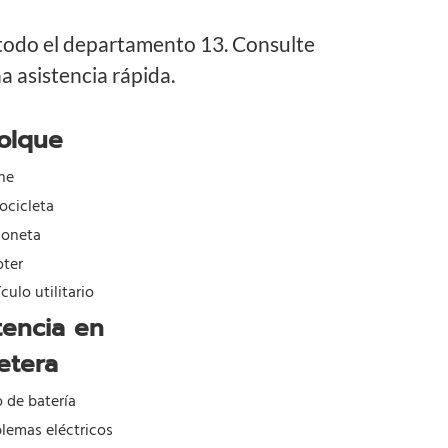
 todo el departamento 13. Consulte
 asistencia rápida.
olque
he
ocicleta
goneta
oter
culo utilitario
tencia en
etera
o de batería
lemas eléctricos