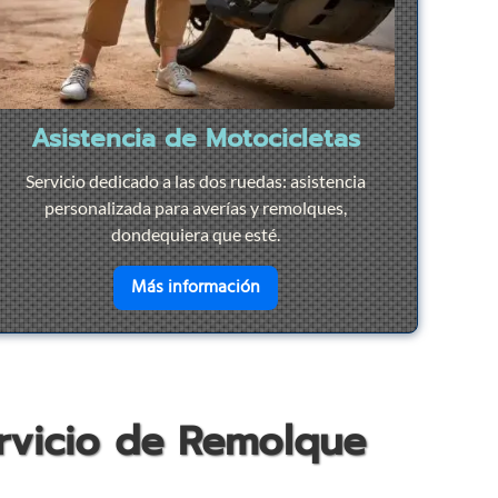
Asistencia de Motocicletas
Servicio dedicado a las dos ruedas: asistencia
personalizada para averías y remolques,
dondequiera que esté.
ación Rápida
en savoir plus sur
Asistencia d
Más información
ervicio de Remolque