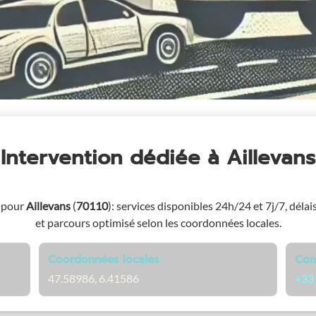
Intervention dédiée
à Aillevans
e pour
Aillevans
(
70110
)
: services disponibles 24h/24 et 7j/7, délai
et parcours optimisé selon les coordonnées locales.
Coordonnées locales
Con
47.58986, 6.41586
+33 