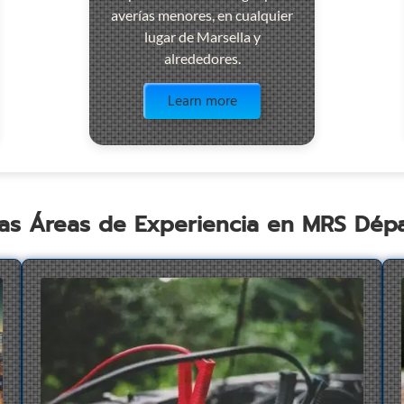
averías menores, en cualquier
lugar de Marsella y
alrededores.
Visit the page
Learn more
as Áreas de Experiencia en MRS Dé