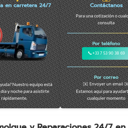
ia en carretera 24/7
Contáctanos
Para una cotización o cual
consulta
Por teléfono
📞
+33 7 53 90 38 69
Por correo
✉️ Envoyer un email ✉
ayuda? Nuestro equipo está
día y noche para asistirte
Estamos aquí para ayudar
rápidamente.
cualquier momento
emolque y Reparaciones 24/7 e