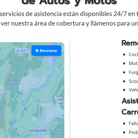
de Autos y Motos
ervicios de asistencia están disponibles 24/7 en
ver nuestra área de cobertura y llámenos para una
Rem
🔄 Recentrar
Coc
Mot
Fur
Sco
Vehí
Asis
Carr
Fall
Prob