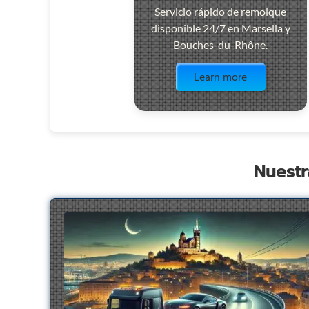
Servicio rápido de remolque
disponible 24/7 en Marsella y
Bouches-du-Rhône.
Visit the page
Learn more
Nuestr