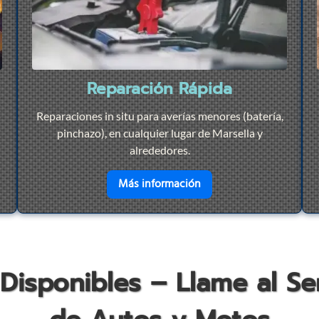
Reparación Rápida
Reparaciones in situ para averías menores (batería,
pinchazo), en cualquier lugar de Marsella y
alrededores.
r
Remolque 24/7
en savoir plus sur
Repar
Más información
 Disponibles – Llame al S