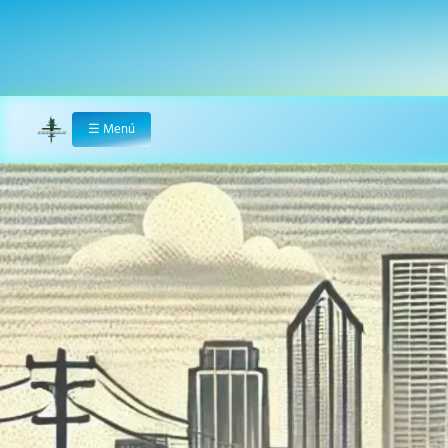
☰
Menú
Home