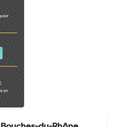
quier
️
te en
n Bouches-du-Rhône