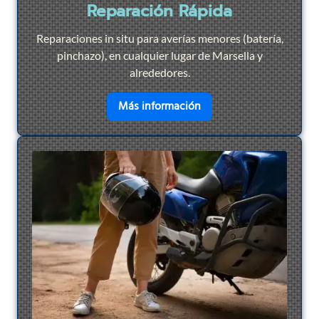
Reparación Rápida
Reparaciones in situ para averías menores (batería,
pinchazo), en cualquier lugar de Marsella y
alrededores.
en savoir plus sur
Repar
Más información