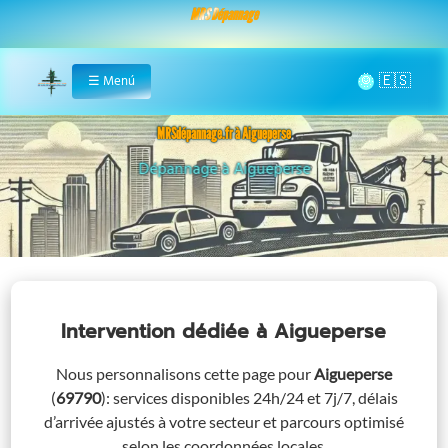
MRS Dépannage
🌞
☰
Menú
Home
MRSdépannage.fr à Aigueperse
Assistance 24/7 à Aigueperse
Intervention dédiée
à Aigueperse
Nous personnalisons cette page pour
Aigueperse
(
69790
)
: services disponibles 24h/24 et 7j/7, délais
d’arrivée ajustés à votre secteur et parcours optimisé
selon les coordonnées locales.