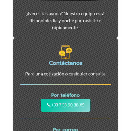
Asistencia
¿Necesitas ayuda? Nuestro equipo está
y
disponible día y noche para asistirte
remolque
rápidamente.
de
coches
en
Marsella
-
Contáctanos
Servicio
Para una cotización o cualquier consulta
24/7
para
coches,
Por teléfono
motos
y
📞
+33 7 53 90 38 69
vehículos
utilitarios.
Intervención
Por correo