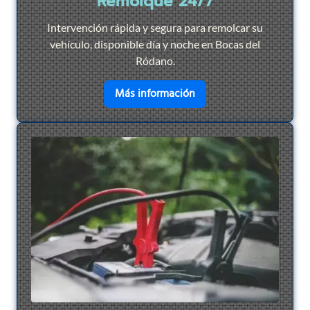
Remolque 24/7
Intervención rápida y segura para remolcar su
vehículo, disponible día y noche en Bocas del
Ródano.
en savoir plus sur
Remol
Más información