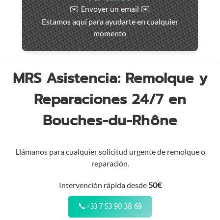
rápida
✉️ Envoyer un email ✉️
en
Estamos aquí para ayudarte en cualquier
toda
momento
la
región
MRS Asistencia: Remolque y
Reparaciones 24/7 en
Bouches-du-Rhône
Llámanos para cualquier solicitud urgente de remolque o
reparación.
Intervención rápida desde
50€
📞
+33 7 53 90 38 69