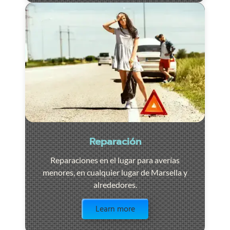
Reparación
Reparaciones en el lugar para averías
menores, en cualquier lugar de Marsella y
alrededores.
Visit the page
Learn more