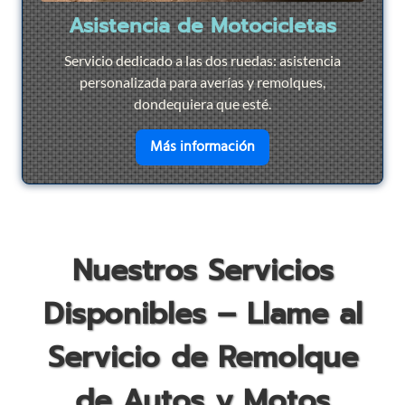
Asistencia de Motocicletas
Servicio dedicado a las dos ruedas: asistencia
personalizada para averías y remolques,
dondequiera que esté.
en savoir plus sur
Asist
Más información
Nuestros Servicios
Disponibles – Llame al
Servicio de Remolque
de Autos y Motos