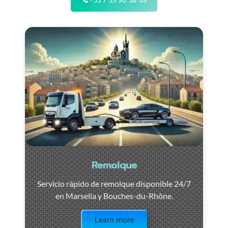
📞
+33 7 53 90 38 69
Remolque
Servicio rápido de remolque disponible 24/7
en Marsella y Bouches-du-Rhône.
Visit the page
Learn more