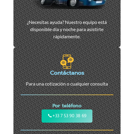
Asistencia
¿Necesitas ayuda? Nuestro equipo está
y
disponible día y noche para asistirte
remolque
rápidamente.
de
coches
en
Marsella
-
Contáctanos
Servicio
Para una cotización o cualquier consulta
24/7
para
coches,
Por teléfono
motos
y
📞
+33 7 53 90 38 69
vehículos
utilitarios.