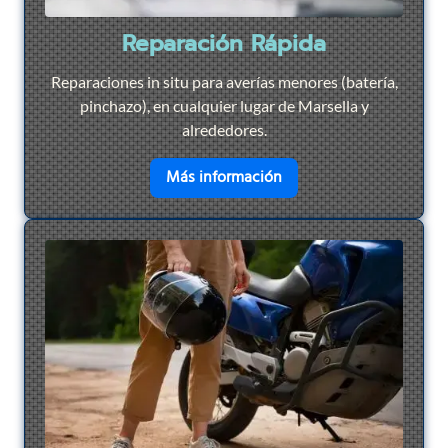
Reparación Rápida
Reparaciones in situ para averías menores (batería,
pinchazo), en cualquier lugar de Marsella y
alrededores.
en savoir plus sur
Repar
Más información