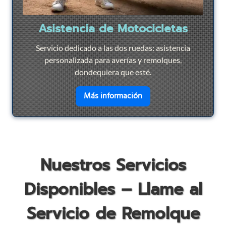
Asistencia de Motocicletas
Servicio dedicado a las dos ruedas: asistencia
personalizada para averías y remolques,
dondequiera que esté.
en savoir plus sur
Asist
Más información
Nuestros Servicios
Disponibles – Llame al
Servicio de Remolque