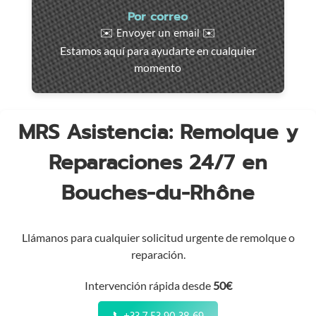
Intervención
Por correo
rápida
✉️ Envoyer un email ✉️
en
Estamos aquí para ayudarte en cualquier
toda
momento
la
región
MRS Asistencia: Remolque y
Reparaciones 24/7 en
Bouches-du-Rhône
Llámanos para cualquier solicitud urgente de remolque o
reparación.
Intervención rápida desde
50€