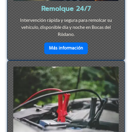
Remolque 24/7
Intervención rápida y segura para remolcar su
vehículo, disponible día y noche en Bocas del
Ródano.
en savoir plus sur
Remol
Más información