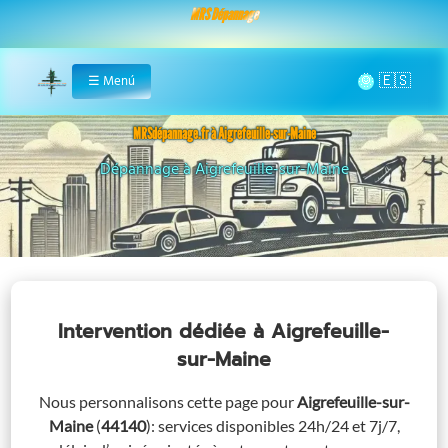
MRS Dépannage
🌞
☰
Menú
Home
MRSdépannage.fr à Aigrefeuille-sur-Maine
Assistance 24/7 à Aigrefeuille-sur-Maine
Intervention dédiée
à Aigrefeuille-
sur-Maine
Nous personnalisons cette page pour
Aigrefeuille-sur-
Maine
(
44140
)
: services disponibles 24h/24 et 7j/7,