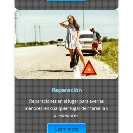
Reparación
Reparaciones en el lugar para averías
menores, en cualquier lugar de Marsella y
alrededores.
Visit the page
Learn more