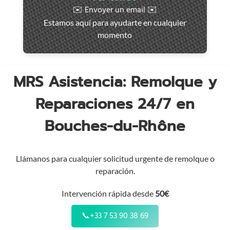
rápida
✉️ Envoyer un email ✉️
en
Estamos aquí para ayudarte en cualquier
toda
momento
la
región
MRS Asistencia: Remolque y
Reparaciones 24/7 en
Bouches-du-Rhône
Llámanos para cualquier solicitud urgente de remolque o
reparación.
Intervención rápida desde
50€
📞
+33 7 53 90 38 69