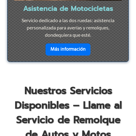
Asistencia de Motocicletas
Servicio dedicado a las dos ruedas: asistencia
personalizada para averías y remolques,
dondequiera que esté.
en savoir plus sur
Asist
Más información
Nuestros Servicios
Disponibles – Llame al
Servicio de Remolque
de Autos y Motos