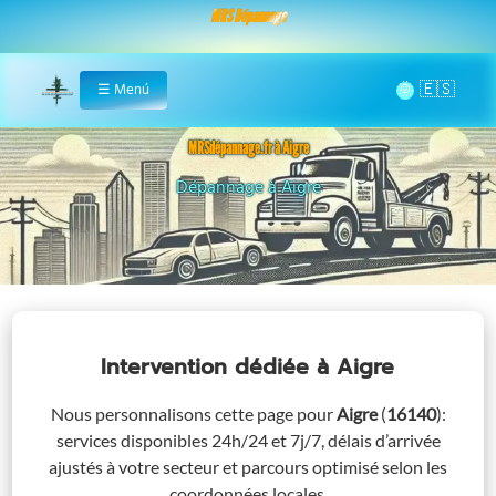
MRS Dépannage
🌞
☰
Menú
Home
MRSdépannage.fr à Aigre
Assistance 24/7 à Aigre
Intervention dédiée
à Aigre
Nous personnalisons cette page pour
Aigre
(
16140
)
:
services disponibles 24h/24 et 7j/7, délais d’arrivée
ajustés à votre secteur et parcours optimisé selon les
coordonnées locales.