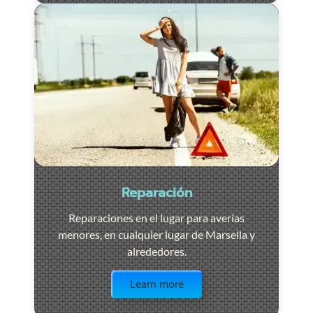
Reparación
Reparaciones en el lugar para averías
menores, en cualquier lugar de Marsella y
alrededores.
Visit the page
Learn more