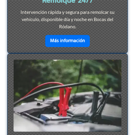
Remolque 24/7
Intervención rápida y segura para remolcar su
vehículo, disponible día y noche en Bocas del
Ródano.
en savoir plus sur
Remol
Más información