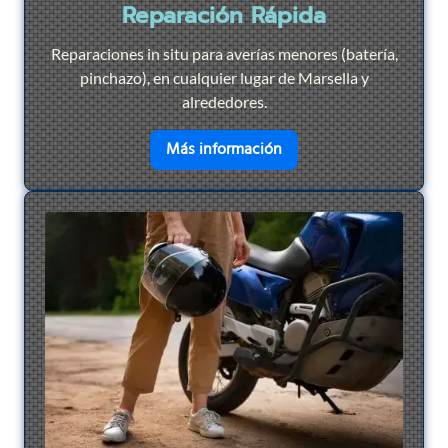
Reparación Rápida
Reparaciones in situ para averías menores (batería,
pinchazo), en cualquier lugar de Marsella y
alrededores.
en savoir plus sur
Repar
Más información