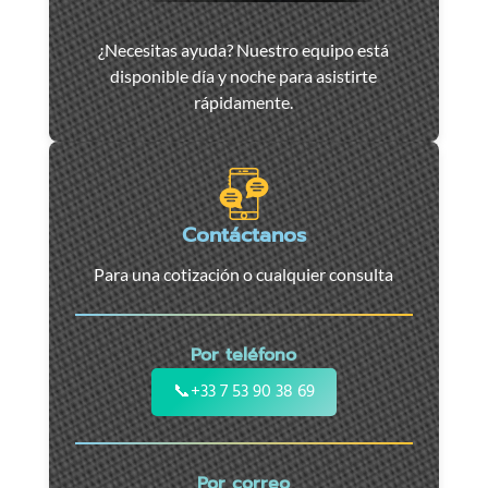
Asistencia
¿Necesitas ayuda? Nuestro equipo está
y
disponible día y noche para asistirte
remolque
rápidamente.
de
coches
en
Marsella
-
Contáctanos
Servicio
Para una cotización o cualquier consulta
24/7
para
coches,
Por teléfono
motos
y
📞
+33 7 53 90 38 69
vehículos
utilitarios.
Intervención
Por correo