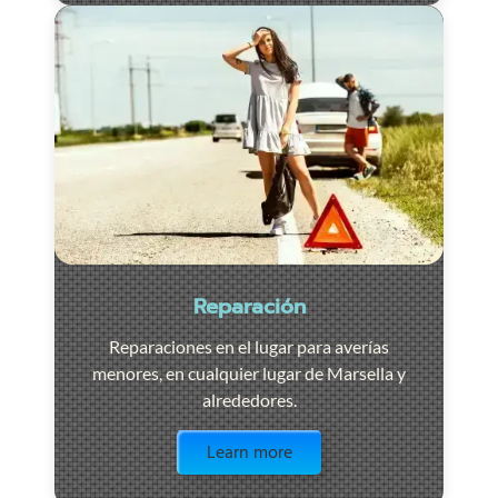
Reparación
Reparaciones en el lugar para averías
menores, en cualquier lugar de Marsella y
alrededores.
Visit the page
Learn more