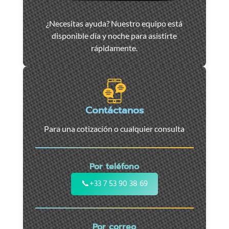
Asistencia
¿Necesitas ayuda? Nuestro equipo está
y
disponible día y noche para asistirte
remolque
rápidamente.
de
coches
en
Marsella
-
Contáctanos
Servicio
Para una cotización o cualquier consulta
24/7
para
coches,
Por teléfono
motos
y
📞
+33 7 53 90 38 69
vehículos
utilitarios.
Intervención
Por correo