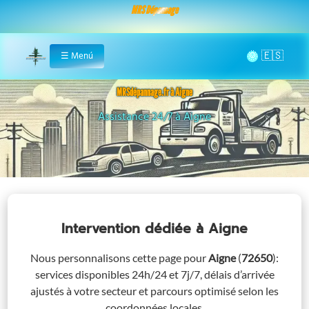
MRS Dépannage
🌞
☰
Menú
Home
MRSdépannage.fr à Aigne
Remorquage à Aigne
Intervention dédiée
à Aigne
Nous personnalisons cette page pour
Aigne
(
72650
)
:
services disponibles 24h/24 et 7j/7, délais d’arrivée
ajustés à votre secteur et parcours optimisé selon les
coordonnées locales.