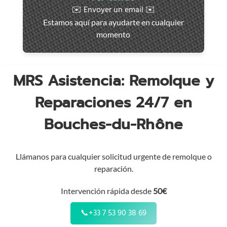
rápida
✉️ Envoyer un email ✉️
en
Estamos aquí para ayudarte en cualquier
toda
momento
la
región
MRS Asistencia: Remolque y
Reparaciones 24/7 en
Bouches-du-Rhône
Llámanos para cualquier solicitud urgente de remolque o
reparación.
Intervención rápida desde
50€
📞
+33 7 53 90 38 69