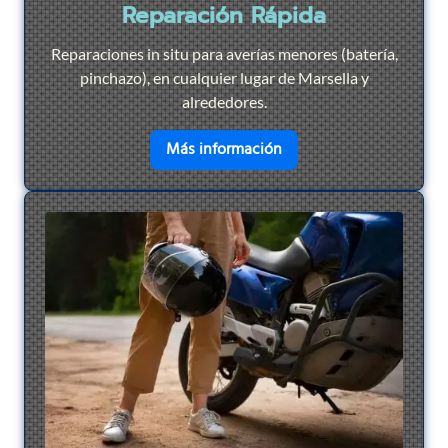
Reparación Rápida
Reparaciones in situ para averías menores (batería,
pinchazo), en cualquier lugar de Marsella y
alrededores.
en savoir plus sur
Repar
Más información