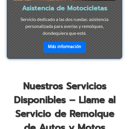
Asistencia de Motocicletas
Servicio dedicado a las dos ruedas: asistencia
personalizada para averías y remolques,
dondequiera que esté.
en savoir plus sur
Asist
Más información
Nuestros Servicios
Disponibles – Llame al
Servicio de Remolque
de Autos y Motos