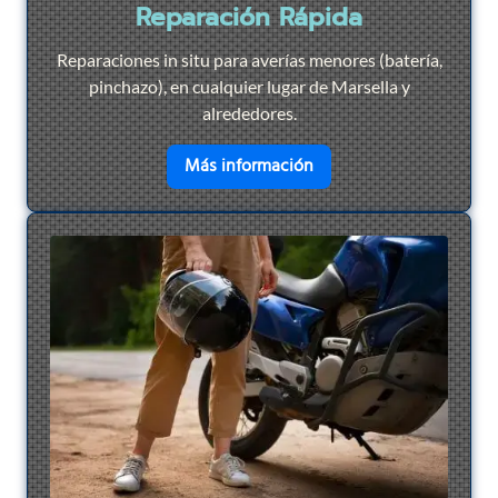
Reparación Rápida
Reparaciones in situ para averías menores (batería,
pinchazo), en cualquier lugar de Marsella y
alrededores.
en savoir plus sur
Repar
Más información