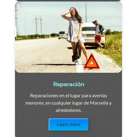
Reparación
Reparaciones en el lugar para averías
menores, en cualquier lugar de Marsella y
alrededores.
Visit the page
Learn more