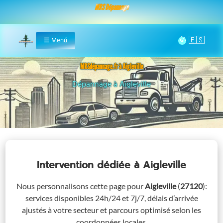
MRS Dépannage
🌞
☰
Menú
Home
MRSdépannage.fr à Aigleville
Assistance 24/7 à Aigleville
Intervention dédiée
à Aigleville
Nous personnalisons cette page pour
Aigleville
(
27120
)
:
services disponibles 24h/24 et 7j/7, délais d’arrivée
ajustés à votre secteur et parcours optimisé selon les
coordonnées locales.