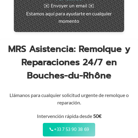
rápida
✉️ Envoyer un email ✉️
en
Estamos aquí para ayudarte en cualquier
toda
momento
la
región
MRS Asistencia: Remolque y
Reparaciones 24/7 en
Bouches-du-Rhône
Llámanos para cualquier solicitud urgente de remolque o
reparación.
Intervención rápida desde
50€
📞
+33 7 53 90 38 69