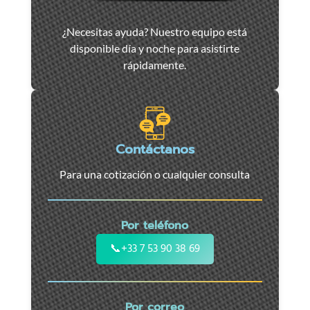
Asistencia
¿Necesitas ayuda? Nuestro equipo está
y
disponible día y noche para asistirte
remolque
rápidamente.
de
coches
en
Marsella
-
Contáctanos
Servicio
Para una cotización o cualquier consulta
24/7
para
coches,
Por teléfono
motos
y
📞
+33 7 53 90 38 69
vehículos
utilitarios.
Intervención
Por correo