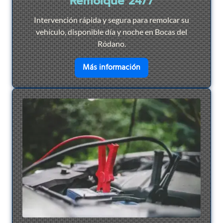
Remolque 24/7
Intervención rápida y segura para remolcar su
vehículo, disponible día y noche en Bocas del
Ródano.
en savoir plus sur
Remol
Más información