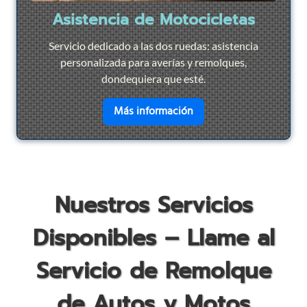
Asistencia de Motocicletas
Servicio dedicado a las dos ruedas: asistencia
personalizada para averías y remolques,
dondequiera que esté.
en savoir plus sur
Asist
Más información
Nuestros Servicios
Disponibles – Llame al
Servicio de Remolque
de Autos y Motos