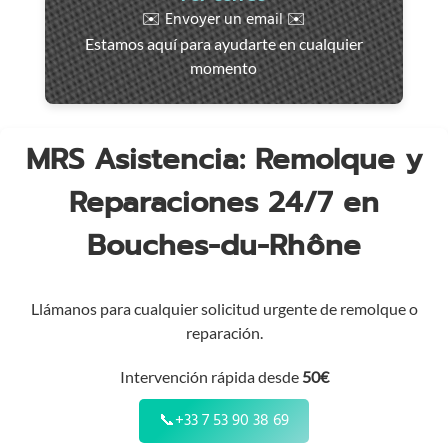
rápida
✉️ Envoyer un email ✉️
en
Estamos aquí para ayudarte en cualquier
toda
momento
la
región
MRS Asistencia: Remolque y
Reparaciones 24/7 en
Bouches-du-Rhône
Llámanos para cualquier solicitud urgente de remolque o
reparación.
Intervención rápida desde
50€
📞
+33 7 53 90 38 69