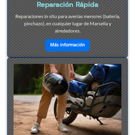
Reparación Rápida
Reparaciones in situ para averías menores (batería,
pinchazo), en cualquier lugar de Marsella y
alrededores.
en savoir plus sur
Repar
Más información