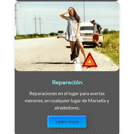
Reparación
Reparaciones en el lugar para averías
menores, en cualquier lugar de Marsella y
alrededores.
Visit the page
Learn more