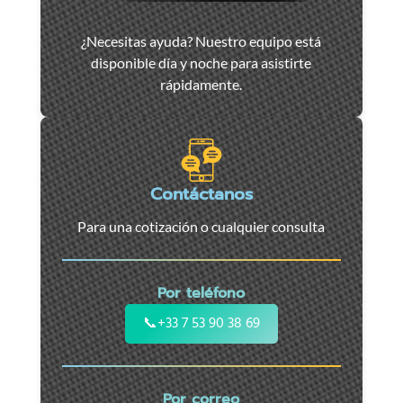
Asistencia
¿Necesitas ayuda? Nuestro equipo está
y
disponible día y noche para asistirte
remolque
rápidamente.
de
coches
en
Marsella
-
Contáctanos
Servicio
Para una cotización o cualquier consulta
24/7
para
coches,
Por teléfono
motos
y
📞
+33 7 53 90 38 69
vehículos
utilitarios.
Intervención
Por correo