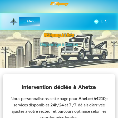
MRS Dépannage
🌞
☰
Menú
Home
MRSdépannage.fr à Ahetze
Assistance 24/7 à Ahetze
Intervention dédiée
à Ahetze
Nous personnalisons cette page pour
Ahetze
(
64210
)
:
services disponibles 24h/24 et 7j/7, délais d’arrivée
ajustés à votre secteur et parcours optimisé selon les
coordonnées locales.