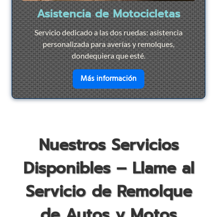
Asistencia de Motocicletas
Servicio dedicado a las dos ruedas: asistencia
personalizada para averías y remolques,
dondequiera que esté.
en savoir plus sur
Asist
Más información
Nuestros Servicios
Disponibles – Llame al
Servicio de Remolque
de Autos y Motos