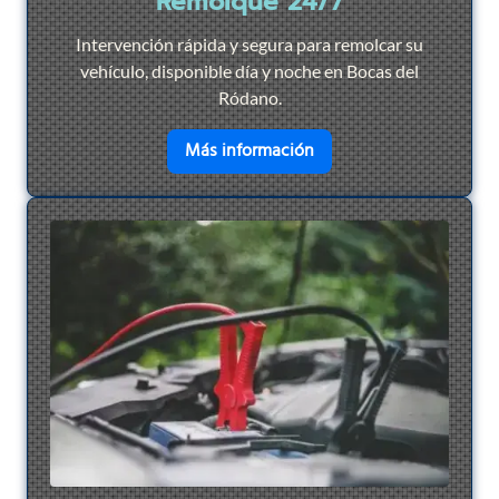
Remolque 24/7
Intervención rápida y segura para remolcar su
vehículo, disponible día y noche en Bocas del
Ródano.
en savoir plus sur
Remol
Más información