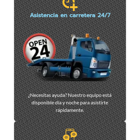
Asistencia en carretera 24/7
Asistencia
¿Necesitas ayuda? Nuestro equipo está
y
disponible día y noche para asistirte
remolque
rápidamente.
de
coches
en
Marsella