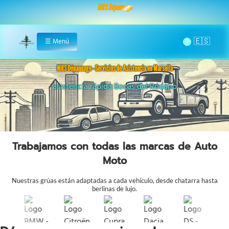
MRS Dépannage
🌞
☰
Menú
Home
MRS Dépannage - Servicios de Asistencia en Marsella
asistencia 24/7 Marsella
Trabajamos con todas las marcas de Auto
Moto
Nuestras grúas están adaptadas a cada vehículo, desde chatarra hasta
berlinas de lujo.