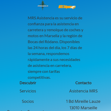
MRS Dépannage
MRS Asistencia es su servicio de
confianza para la asistencia en
carretera y remolque de coches y
motos en Marsella y la región de
Bocas del Ródano. Disponibles
las 24 horas del día, los 7 días de
la semana, respondemos
rápidamente a sus necesidades
de asistencia en carretera,
siempre con tarifas
competitivas.
Descubrir
Contacto
Descubra nuestros servicios para impulsa
Servicios
Asistencia MRS
Explore oportunidades de colaboración co
Socios
1 Bd Mireille Lauze
13010 Marseille