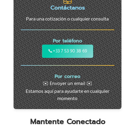
-
Contáctanos
Servicio
Para una cotización o cualquier consulta
24/7
para
coches,
Por teléfono
motos
y
📞
+33 7 53 90 38 69
vehículos
utilitarios.
Intervención
Por correo
rápida
✉️ Envoyer un email ✉️
en
Estamos aquí para ayudarte en cualquier
toda
momento
la
región
Mantente Conectado