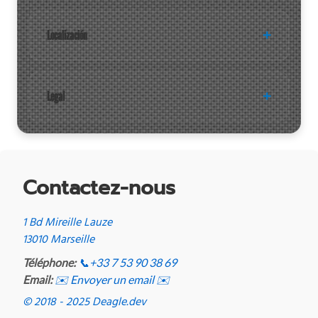
Localización
Legal
Contactez-nous
1 Bd Mireille Lauze
13010 Marseille
Téléphone:
📞
+33 7 53 90 38 69
Email:
✉️ Envoyer un email ✉️
© 2018 - 2025 Deagle.dev