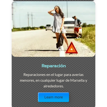
Reparación
Reparaciones en el lugar para averías
menores, en cualquier lugar de Marsella y
alrededores.
Visit the page
Learn more