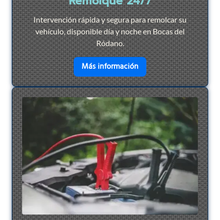
Remolque 24/7
Intervención rápida y segura para remolcar su
vehículo, disponible día y noche en Bocas del
Ródano.
en savoir plus sur
Remol
Más información