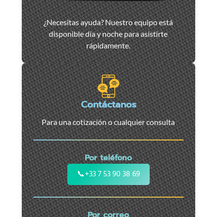
Asistencia
¿Necesitas ayuda? Nuestro equipo está
y
disponible día y noche para asistirte
remolque
rápidamente.
de
coches
en
Marsella
-
Contáctanos
Servicio
Para una cotización o cualquier consulta
24/7
para
coches,
Por teléfono
motos
y
📞
+33 7 53 90 38 69
vehículos
utilitarios.
Intervención
Por correo