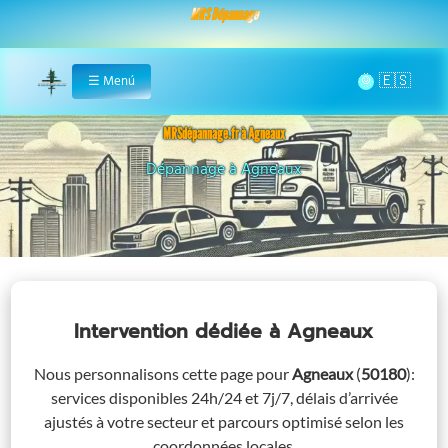
MRS Dépannage
🌞
☰
Menú
Home
MRSdépannage.fr à Agneaux
Assistance 24/7 à Agneaux
Intervention dédiée
à Agneaux
Nous personnalisons cette page pour
Agneaux
(
50180
)
:
services disponibles 24h/24 et 7j/7, délais d’arrivée
ajustés à votre secteur et parcours optimisé selon les
coordonnées locales.