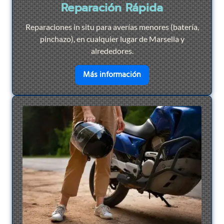
Reparación Rápida
Reparaciones in situ para averías menores (batería,
pinchazo), en cualquier lugar de Marsella y
alrededores.
en savoir plus sur
Repar
Más información