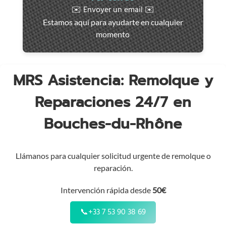
rápida
✉️ Envoyer un email ✉️
en
Estamos aquí para ayudarte en cualquier
toda
momento
la
región
MRS Asistencia: Remolque y
Reparaciones 24/7 en
Bouches-du-Rhône
Llámanos para cualquier solicitud urgente de remolque o
reparación.
Intervención rápida desde
50€
📞
+33 7 53 90 38 69