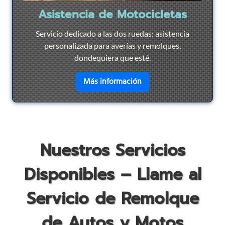
Asistencia de Motocicletas
Servicio dedicado a las dos ruedas: asistencia
personalizada para averías y remolques,
dondequiera que esté.
en savoir plus sur
Asist
Más información
Nuestros Servicios
Disponibles – Llame al
Servicio de Remolque
de Autos y Motos