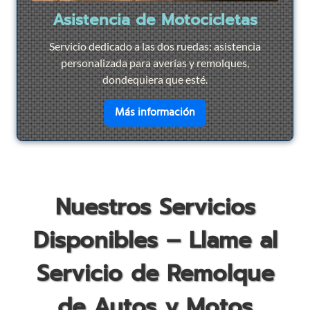
Asistencia de Motocicletas
Servicio dedicado a las dos ruedas: asistencia
personalizada para averías y remolques,
dondequiera que esté.
en savoir plus sur
Asist
Más información
Nuestros Servicios
Disponibles – Llame al
Servicio de Remolque
de Autos y Motos