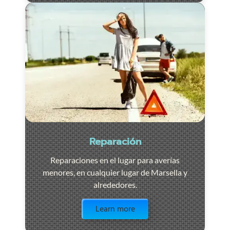
Reparación
Reparaciones en el lugar para averías
menores, en cualquier lugar de Marsella y
alrededores.
Visit the page
Learn more