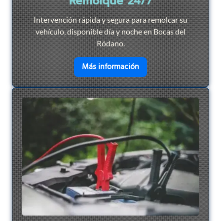
Remolque 24/7
Intervención rápida y segura para remolcar su
vehículo, disponible día y noche en Bocas del
Ródano.
en savoir plus sur
Remol
Más información