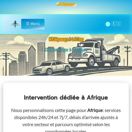
MRS Dépannage
🌞
☰
Menú
Home
MRSdépannage.fr à Afrique
Assistance 24/7 à Afrique
Intervention dédiée
à Afrique
Nous personnalisons cette page pour
Afrique
: services
disponibles 24h/24 et 7j/7, délais d’arrivée ajustés à
votre secteur et parcours optimisé selon les
coordonnées locales.