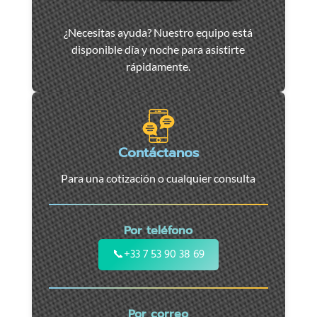
Asistencia
¿Necesitas ayuda? Nuestro equipo está
y
disponible día y noche para asistirte
remolque
rápidamente.
de
coches
en
Marsella
-
Contáctanos
Servicio
Para una cotización o cualquier consulta
24/7
para
coches,
Por teléfono
motos
y
📞
+33 7 53 90 38 69
vehículos
utilitarios.
Intervención
Por correo