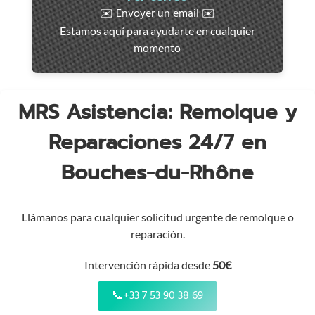
rápida
✉️ Envoyer un email ✉️
en
Estamos aquí para ayudarte en cualquier
toda
momento
la
región
MRS Asistencia: Remolque y
Reparaciones 24/7 en
Bouches-du-Rhône
Llámanos para cualquier solicitud urgente de remolque o
reparación.
Intervención rápida desde
50€
📞
+33 7 53 90 38 69