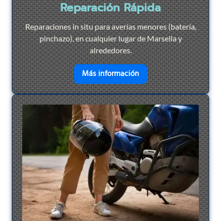
Reparación Rápida
Reparaciones in situ para averías menores (batería,
pinchazo), en cualquier lugar de Marsella y
alrededores.
en savoir plus sur
Repar
Más información