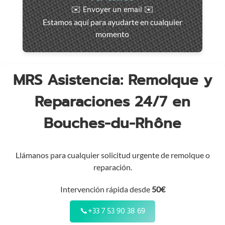
rápida
✉️ Envoyer un email ✉️
en
Estamos aquí para ayudarte en cualquier
toda
momento
la
región
MRS Asistencia: Remolque y
Reparaciones 24/7 en
Bouches-du-Rhône
Llámanos para cualquier solicitud urgente de remolque o
reparación.
Intervención rápida desde
50€
📞
+33 7 53 90 38 69