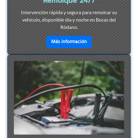
Remolque 24/7
Intervención rápida y segura para remolcar su
vehículo, disponible día y noche en Bocas del
Ródano.
en savoir plus sur
Remol
Más información