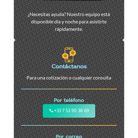
Asistencia
¿Necesitas ayuda? Nuestro equipo está
y
disponible día y noche para asistirte
remolque
rápidamente.
de
coches
en
Marsella
-
Contáctanos
Servicio
Para una cotización o cualquier consulta
24/7
para
coches,
Por teléfono
motos
y
📞
+33 7 53 90 38 69
vehículos
utilitarios.
Intervención
Por correo