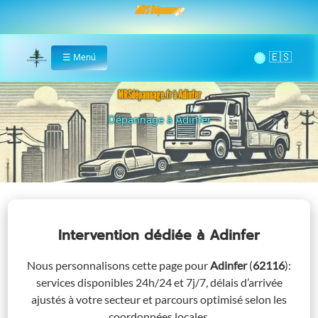
MRS Dépannage
🌞
☰
Menú
Home
MRSdépannage.fr à Adinfer
Assistance 24/7 à Adinfer
Intervention dédiée
à Adinfer
Nous personnalisons cette page pour
Adinfer
(
62116
)
:
services disponibles 24h/24 et 7j/7, délais d’arrivée
ajustés à votre secteur et parcours optimisé selon les
coordonnées locales.