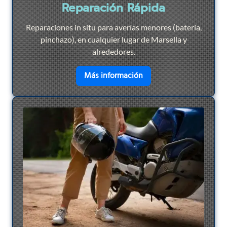
Reparación Rápida
Reparaciones in situ para averías menores (batería,
pinchazo), en cualquier lugar de Marsella y
alrededores.
en savoir plus sur
Repar
Más información