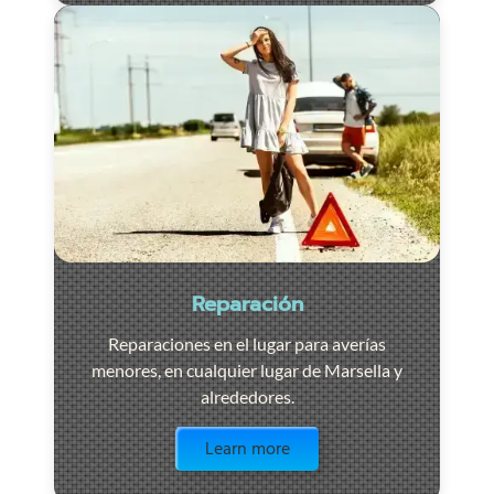
Reparación
Reparaciones en el lugar para averías
menores, en cualquier lugar de Marsella y
alrededores.
Visit the page
Learn more