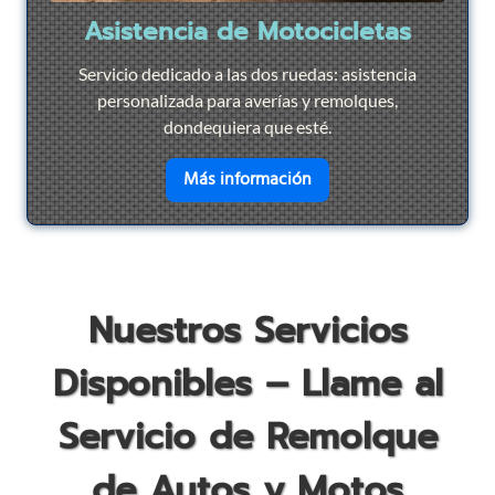
Asistencia de Motocicletas
Servicio dedicado a las dos ruedas: asistencia
personalizada para averías y remolques,
dondequiera que esté.
en savoir plus sur
Asist
Más información
Nuestros Servicios
Disponibles – Llame al
Servicio de Remolque
de Autos y Motos