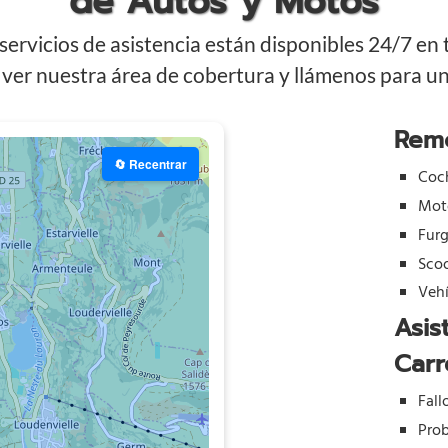
de Autos y Motos
ervicios de asistencia están disponibles 24/7 en
ver nuestra área de cobertura y llámenos para una
Rem
🔄 Recentrar
Coc
Mot
Fur
Sco
Vehí
Asis
Carr
Fall
Prob