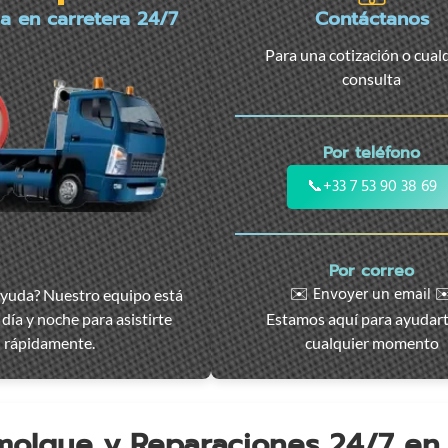
ia en carretera 24/7
Contáctanos
Para una cotización o cual
consulta
Por teléfono
📞
+33 7 53 90 38 69
Por correo
✉️ Envoyer un email ✉
ayuda? Nuestro equipo está
día y noche para asistirte
Estamos aquí para ayudar
rápidamente.
cualquier momento
emolque y Reparaciones 24/7 e