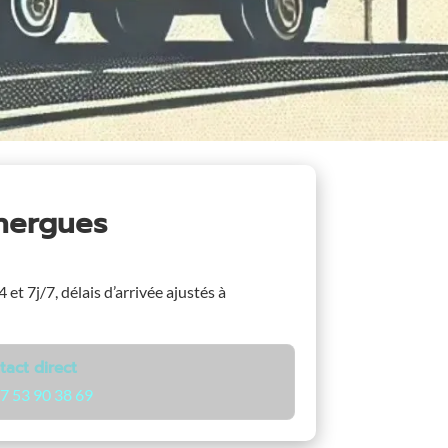
hergues
 et 7j/7, délais d’arrivée ajustés à
tact direct
7 53 90 38 69