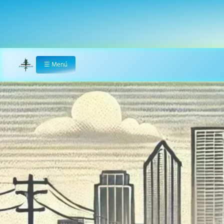
☰
Menú
Home