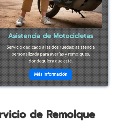
Asistencia de Motocicletas
Servicio dedicado a las dos ruedas: asistencia
personalizada para averías y remolques,
dondequiera que esté.
ación Rápida
en savoir plus sur
Asistencia d
Más información
ervicio de Remolque