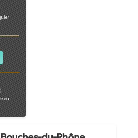
quier
️
te en
n Bouches-du-Rhône