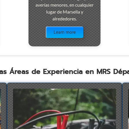
averías menores, en cualquier
lugar de Marsella y
alrededores.
Visit the page
Learn more
as Áreas de Experiencia en MRS Dé