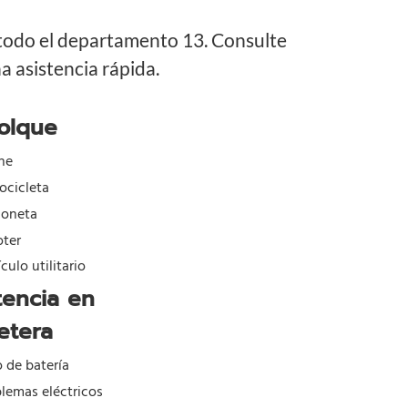
 todo el departamento 13. Consulte
 asistencia rápida.
olque
he
ocicleta
goneta
oter
culo utilitario
tencia en
etera
o de batería
lemas eléctricos