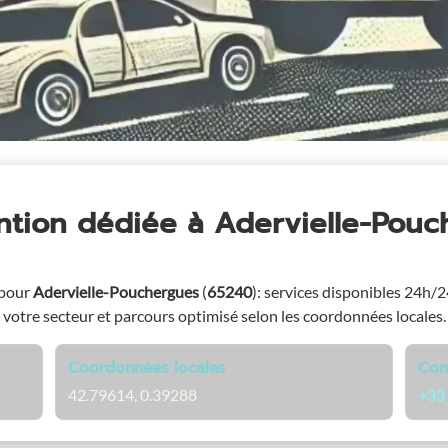
ention dédiée
à Adervielle-Pouc
 pour
Adervielle-Pouchergues
(
65240
)
: services disponibles 24h/24
votre secteur et parcours optimisé selon les coordonnées locales.
Coordonnées locales
Con
42.79614, 0.39288
+33 