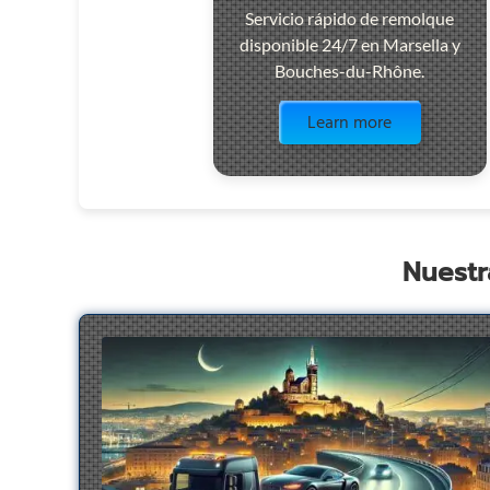
Servicio rápido de remolque
disponible 24/7 en Marsella y
Bouches-du-Rhône.
Visit the page
Learn more
Nuestr