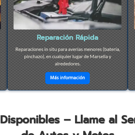
Reparación Rápida
Reparaciones in situ para averías menores (batería,
pinchazo), en cualquier lugar de Marsella y
alrededores.
r
Remolque 24/7
en savoir plus sur
Repar
Más información
 Disponibles – Llame al S