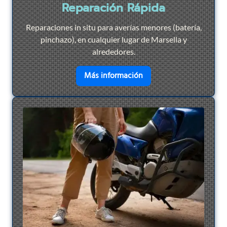
Reparación Rápida
Reparaciones in situ para averías menores (batería,
pinchazo), en cualquier lugar de Marsella y
alrededores.
en savoir plus sur
Repar
Más información