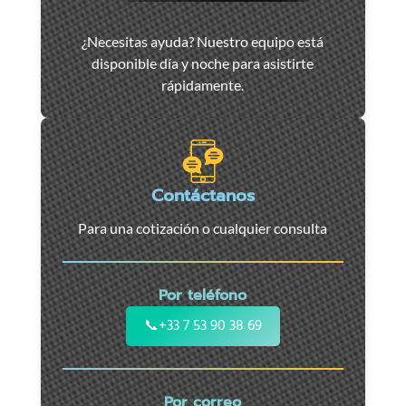
Asistencia
¿Necesitas ayuda? Nuestro equipo está
y
disponible día y noche para asistirte
remolque
rápidamente.
de
coches
en
Marsella
-
Contáctanos
Servicio
Para una cotización o cualquier consulta
24/7
para
coches,
Por teléfono
motos
y
📞
+33 7 53 90 38 69
vehículos
utilitarios.
Intervención
Por correo