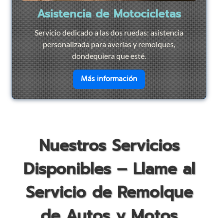
Asistencia de Motocicletas
Servicio dedicado a las dos ruedas: asistencia
personalizada para averías y remolques,
dondequiera que esté.
en savoir plus sur
Asist
Más información
Nuestros Servicios
Disponibles – Llame al
Servicio de Remolque
de Autos y Motos