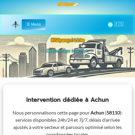
MRS Dépannage
🌞
☰
Menú
Home
MRSdépannage.fr à Achun
Assistance 24/7 à Achun
Intervention dédiée
à Achun
Nous personnalisons cette page pour
Achun
(
58110
)
:
services disponibles 24h/24 et 7j/7, délais d’arrivée
ajustés à votre secteur et parcours optimisé selon les
coordonnées locales.