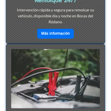
Remolque 24/7
Intervención rápida y segura para remolcar su
vehículo, disponible día y noche en Bocas del
Ródano.
en savoir plus sur
Remol
Más información