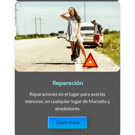
Reparación
Reparaciones en el lugar para averías
menores, en cualquier lugar de Marsella y
alrededores.
Visit the page
Learn more