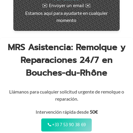
rápida
✉️ Envoyer un email ✉️
en
Estamos aquí para ayudarte en cualquier
toda
momento
la
región
MRS Asistencia: Remolque y
Reparaciones 24/7 en
Bouches-du-Rhône
Llámanos para cualquier solicitud urgente de remolque o
reparación.
Intervención rápida desde
50€
📞
+33 7 53 90 38 69