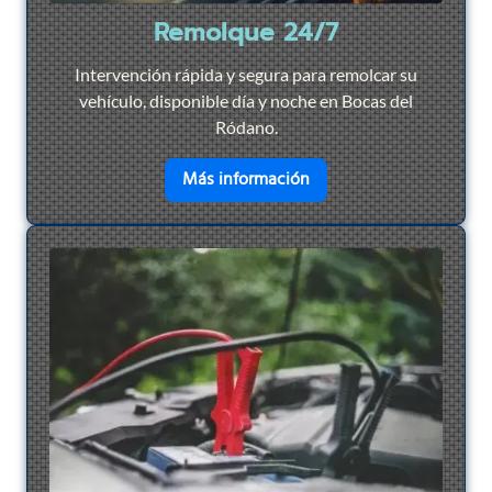
Remolque 24/7
Intervención rápida y segura para remolcar su
vehículo, disponible día y noche en Bocas del
Ródano.
en savoir plus sur
Remol
Más información