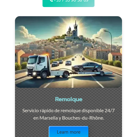
📞
+33 7 53 90 38 69
Remolque
Servicio rápido de remolque disponible 24/7
en Marsella y Bouches-du-Rhône.
Visit the page
Learn more