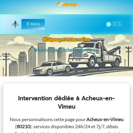
MRS Dépannage
🌞
☰
Menú
Home
MRSdépannage.fr à Acheux-en-Vimeu
Assistance 24/7 à Acheux-en-Vimeu
Intervention dédiée
à Acheux-en-
Vimeu
Nous personnalisons cette page pour
Acheux-en-Vimeu
(
80210
)
: services disponibles 24h/24 et 7j/7, délais