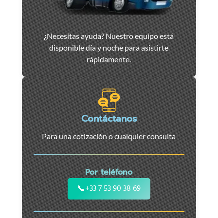
Asistencia
¿Necesitas ayuda? Nuestro equipo está
y
disponible día y noche para asistirte
remolque
rápidamente.
de
coches
en
Marsella
-
Contáctanos
Servicio
Para una cotización o cualquier consulta
24/7
para
coches,
Por teléfono
motos
y
📞
+33 7 53 90 38 69
vehículos
utilitarios.