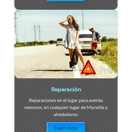
Reparación
Reparaciones en el lugar para averías
menores, en cualquier lugar de Marsella y
alrededores.
Visit the page
Learn more