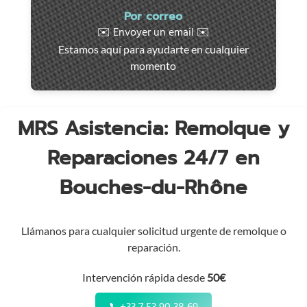
Intervención
Por correo
rápida
✉️ Envoyer un email ✉️
en
Estamos aquí para ayudarte en cualquier
toda
momento
la
región
MRS Asistencia: Remolque y
Reparaciones 24/7 en
Bouches-du-Rhône
Llámanos para cualquier solicitud urgente de remolque o
reparación.
Intervención rápida desde
50€