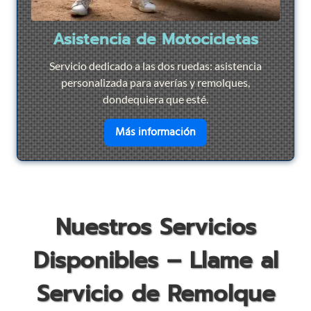
Asistencia de Motocicletas
Servicio dedicado a las dos ruedas: asistencia
personalizada para averías y remolques,
dondequiera que esté.
en savoir plus sur
Asist
Más información
Nuestros Servicios
Disponibles – Llame al
Servicio de Remolque