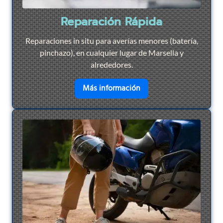
Reparación Rápida
Reparaciones in situ para averías menores (batería,
pinchazo), en cualquier lugar de Marsella y
alrededores.
en savoir plus sur
Repar
Más información