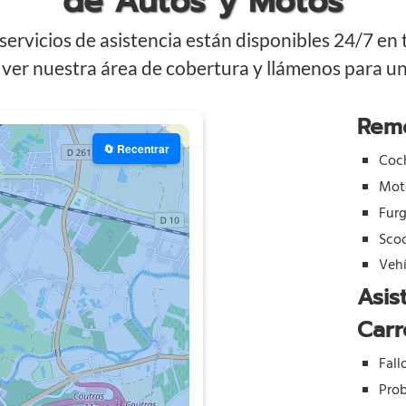
de Autos y Motos
ervicios de asistencia están disponibles 24/7 en
ver nuestra área de cobertura y llámenos para una
Rem
🔄 Recentrar
Coc
Mot
Fur
Sco
Vehí
Asis
Carr
Fall
Prob