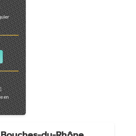
quier
️
te en
n Bouches-du-Rhône