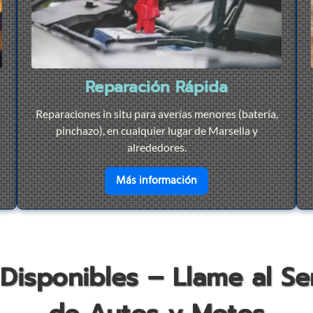
Reparación Rápida
Reparaciones in situ para averías menores (batería,
pinchazo), en cualquier lugar de Marsella y
alrededores.
r
Remolque 24/7
en savoir plus sur
Repar
Más información
 Disponibles – Llame al S