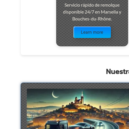
Servicio rápido de remolque
disponible 24/7 en Marsella y
Bouches-du-Rhône.
Visit the page
Learn more
Nuestr