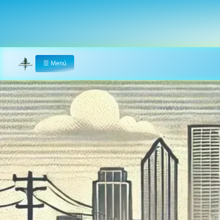
☰
Menú
Home