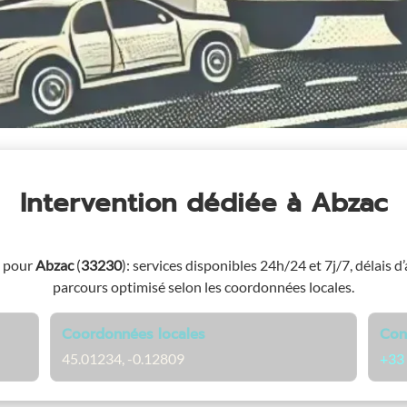
Intervention dédiée
à Abzac
e pour
Abzac
(
33230
)
: services disponibles 24h/24 et 7j/7, délais d
parcours optimisé selon les coordonnées locales.
Coordonnées locales
Con
45.01234, -0.12809
+33 