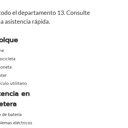
 todo el departamento 13. Consulte
 asistencia rápida.
olque
he
ocicleta
goneta
oter
culo utilitario
tencia en
etera
o de batería
lemas eléctricos