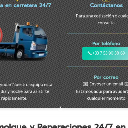
ia en carretera 24/7
Contáctanos
Para una cotización o cual
consulta
Por teléfono
📞
+33 7 53 90 38 69
Por correo
✉️ Envoyer un email ✉
ayuda? Nuestro equipo está
día y noche para asistirte
Estamos aquí para ayudar
rápidamente.
cualquier momento
emolque y Reparaciones 24/7 e