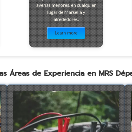
averías menores, en cualquier
lugar de Marsella y
alrededores.
Visit the page
Learn more
as Áreas de Experiencia en MRS Dé