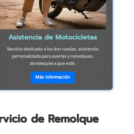
Asistencia de Motocicletas
Servicio dedicado a las dos ruedas: asistencia
personalizada para averías y remolques,
dondequiera que esté.
ación Rápida
en savoir plus sur
Asistencia d
Más información
ervicio de Remolque