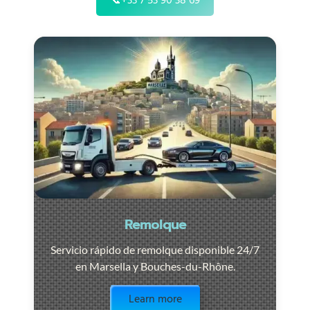
📞
+33 7 53 90 38 69
Remolque
Servicio rápido de remolque disponible 24/7
en Marsella y Bouches-du-Rhône.
Visit the page
Learn more