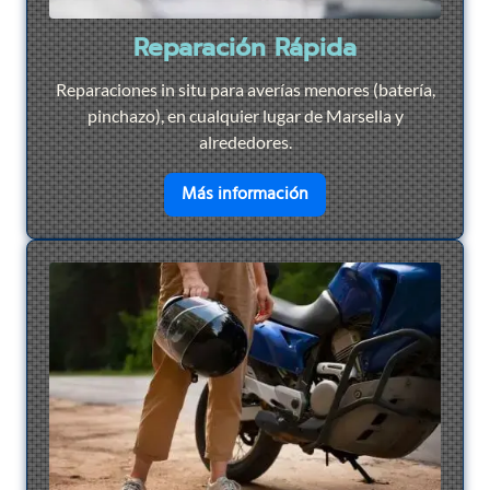
Reparación Rápida
Reparaciones in situ para averías menores (batería,
pinchazo), en cualquier lugar de Marsella y
alrededores.
en savoir plus sur
Repar
Más información