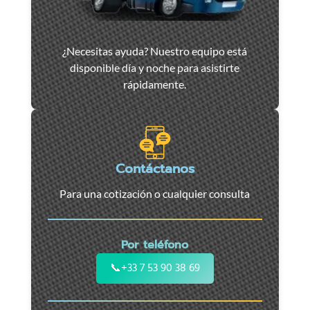
Asistencia
¿Necesitas ayuda? Nuestro equipo está
y
disponible día y noche para asistirte
remolque
rápidamente.
de
coches
en
Marsella
-
Contáctanos
Servicio
Para una cotización o cualquier consulta
24/7
para
coches,
Por teléfono
motos
y
📞
+33 7 53 90 38 69
vehículos
utilitarios.