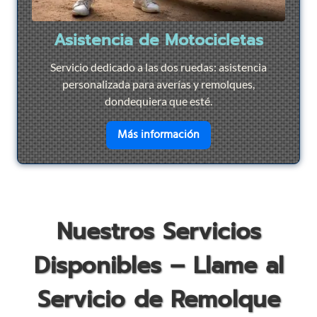
Asistencia de Motocicletas
Servicio dedicado a las dos ruedas: asistencia
personalizada para averías y remolques,
dondequiera que esté.
en savoir plus sur
Asist
Más información
Nuestros Servicios
Disponibles – Llame al
Servicio de Remolque