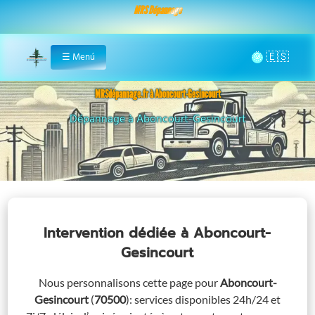
MRS Dépannage
🌞
☰
Menú
Home
MRSdépannage.fr à Aboncourt-Gesincourt
Assistance 24/7 à Aboncourt-Gesincourt
Intervention dédiée
à Aboncourt-
Gesincourt
Nous personnalisons cette page pour
Aboncourt-
Gesincourt
(
70500
)
: services disponibles 24h/24 et