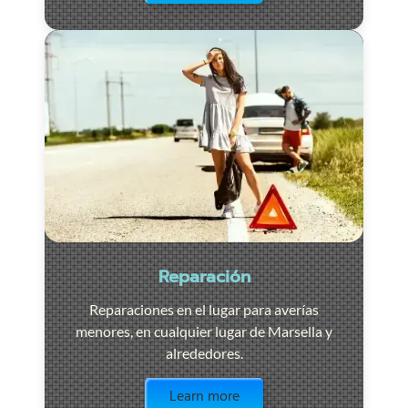
Reparación
Reparaciones en el lugar para averías
menores, en cualquier lugar de Marsella y
alrededores.
Visit the page
Learn more