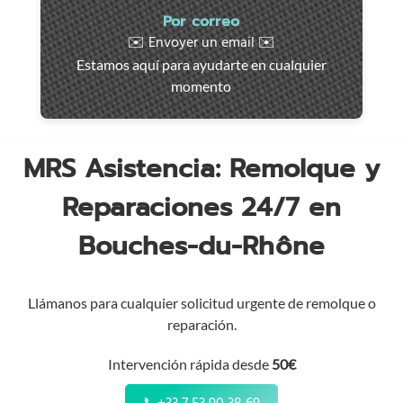
Intervención
Por correo
rápida
✉️ Envoyer un email ✉️
en
Estamos aquí para ayudarte en cualquier
toda
momento
la
región
MRS Asistencia: Remolque y
Reparaciones 24/7 en
Bouches-du-Rhône
Llámanos para cualquier solicitud urgente de remolque o
reparación.
Intervención rápida desde
50€