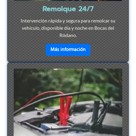
Remolque 24/7
Intervención rápida y segura para remolcar su
vehículo, disponible día y noche en Bocas del
Ródano.
en savoir plus sur
Remol
Más información