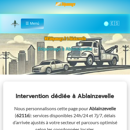
MRS Dépannage
🌞
☰
Menú
Home
MRSdépannage.fr à Ablainzevelle
Assistance 24/7 à Ablainzevelle
Intervention dédiée
à Ablainzevelle
Nous personnalisons cette page pour
Ablainzevelle
(
62116
)
: services disponibles 24h/24 et 7j/7, délais
d’arrivée ajustés à votre secteur et parcours optimisé
selon les coordonnées locales.