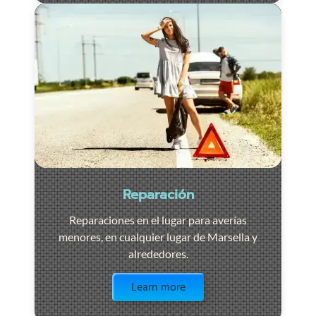
Reparación
Reparaciones en el lugar para averías
menores, en cualquier lugar de Marsella y
alrededores.
Visit the page
Learn more