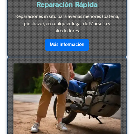
Reparación Rápida
Reparaciones in situ para averías menores (batería,
pinchazo), en cualquier lugar de Marsella y
alrededores.
en savoir plus sur
Repar
Más información