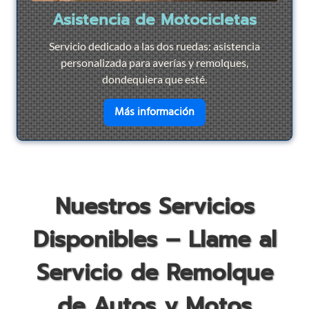
Asistencia de Motocicletas
Servicio dedicado a las dos ruedas: asistencia
personalizada para averías y remolques,
dondequiera que esté.
en savoir plus sur
Asist
Más información
Nuestros Servicios
Disponibles – Llame al
Servicio de Remolque
de Autos y Motos