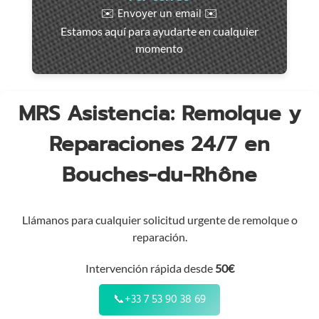
rápida
✉️ Envoyer un email ✉️
en
Estamos aquí para ayudarte en cualquier
toda
momento
la
región
MRS Asistencia: Remolque y
Reparaciones 24/7 en
Bouches-du-Rhône
Llámanos para cualquier solicitud urgente de remolque o
reparación.
Intervención rápida desde
50€
📞
+33 7 53 90 38 69