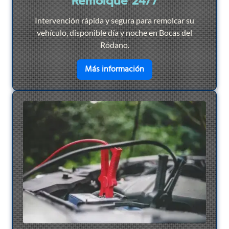
Remolque 24/7
Intervención rápida y segura para remolcar su
vehículo, disponible día y noche en Bocas del
Ródano.
en savoir plus sur
Remol
Más información