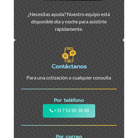
Asistencia
¿Necesitas ayuda? Nuestro equipo está
y
disponible día y noche para asistirte
remolque
rápidamente.
de
coches
en
Marsella
-
Contáctanos
Servicio
Para una cotización o cualquier consulta
24/7
para
coches,
Por teléfono
motos
y
📞
+33 7 53 90 38 69
vehículos
utilitarios.
Intervención
Por correo