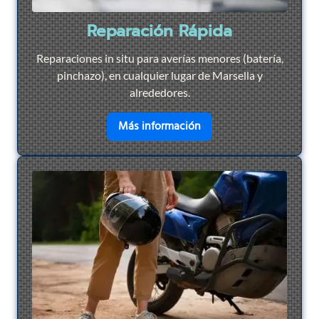
Reparación Rápida
Reparaciones in situ para averías menores (batería,
pinchazo), en cualquier lugar de Marsella y
alrededores.
en savoir plus sur
Repar
Más información