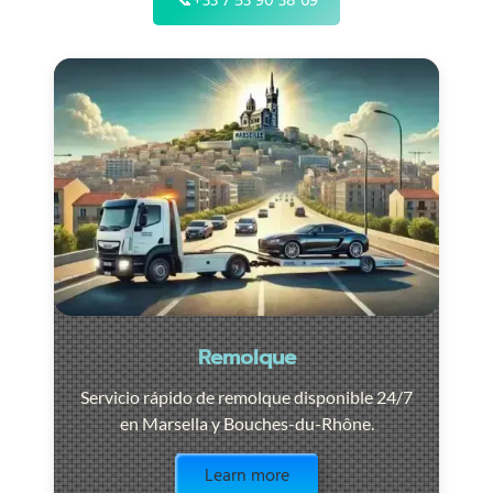
📞
+33 7 53 90 38 69
Remolque
Servicio rápido de remolque disponible 24/7
en Marsella y Bouches-du-Rhône.
Visit the page
Learn more