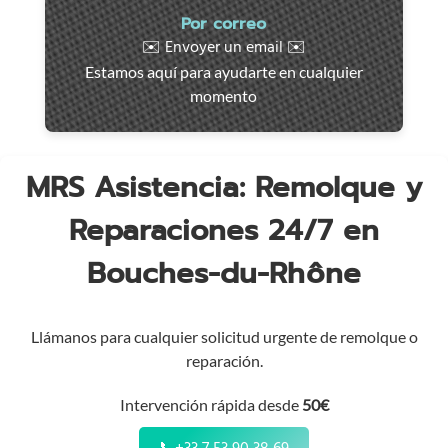
Intervención
Por correo
rápida
✉️ Envoyer un email ✉️
en
Estamos aquí para ayudarte en cualquier
toda
momento
la
región
MRS Asistencia: Remolque y
Reparaciones 24/7 en
Bouches-du-Rhône
Llámanos para cualquier solicitud urgente de remolque o
reparación.
Intervención rápida desde
50€