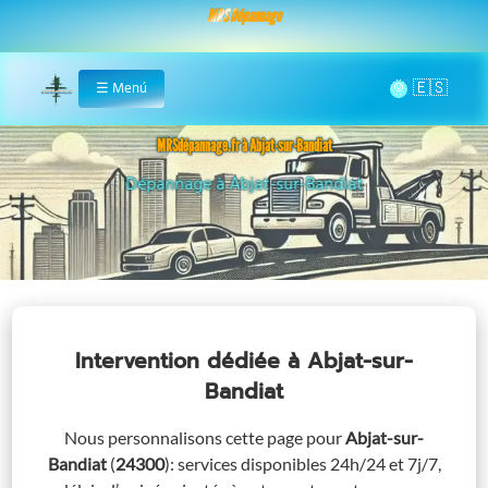
MRS Dépannage
🌞
☰
Menú
Home
MRSdépannage.fr à Abjat-sur-Bandiat
Assistance 24/7 à Abjat-sur-Bandiat
Intervention dédiée
à Abjat-sur-
Bandiat
Nous personnalisons cette page pour
Abjat-sur-
Bandiat
(
24300
)
: services disponibles 24h/24 et 7j/7,