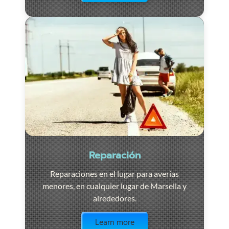
Reparación
Reparaciones en el lugar para averías
menores, en cualquier lugar de Marsella y
alrededores.
Visit the page
Learn more