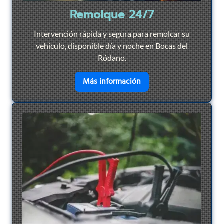
Remolque 24/7
Intervención rápida y segura para remolcar su
vehículo, disponible día y noche en Bocas del
Ródano.
en savoir plus sur
Remol
Más información