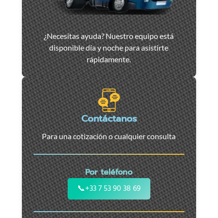
Asistencia
¿Necesitas ayuda? Nuestro equipo está
y
disponible día y noche para asistirte
remolque
rápidamente.
de
coches
en
Marsella
-
Contáctanos
Servicio
Para una cotización o cualquier consulta
24/7
para
coches,
Por teléfono
motos
y
📞
+33 7 53 90 38 69
vehículos
utilitarios.