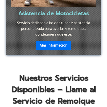
Asistencia de Motocicletas
Servicio dedicado a las dos ruedas: asistencia
personalizada para averías y remolques,
dondequiera que esté.
en savoir plus sur
Asist
Más información
Nuestros Servicios
Disponibles – Llame al
Servicio de Remolque