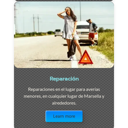
Reparación
Reparaciones en el lugar para averías
menores, en cualquier lugar de Marsella y
alrededores.
Visit the page
Learn more