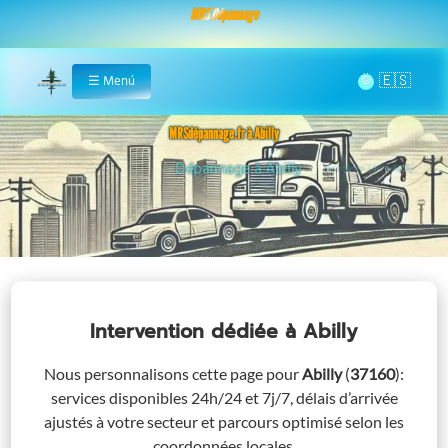
MRS Dépannage
🌞
☰
Menú
Home
MRSdépannage.fr à Abilly
Assistance 24/7 à Abilly
Intervention dédiée
à Abilly
Nous personnalisons cette page pour
Abilly
(
37160
)
:
services disponibles 24h/24 et 7j/7, délais d’arrivée
ajustés à votre secteur et parcours optimisé selon les
coordonnées locales.