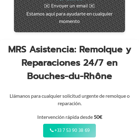
rápida
✉️ Envoyer un email ✉️
en
Estamos aquí para ayudarte en cualquier
toda
momento
la
región
MRS Asistencia: Remolque y
Reparaciones 24/7 en
Bouches-du-Rhône
Llámanos para cualquier solicitud urgente de remolque o
reparación.
Intervención rápida desde
50€
📞
+33 7 53 90 38 69