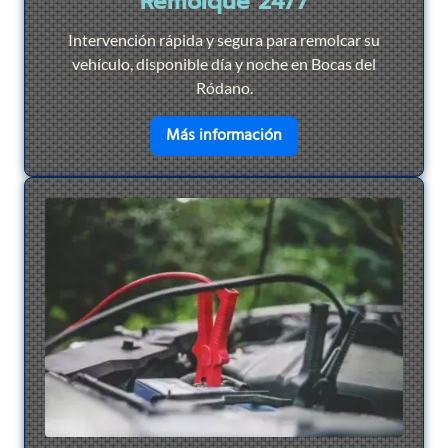
Remolque 24/7
Intervención rápida y segura para remolcar su
vehículo, disponible día y noche en Bocas del
Ródano.
en savoir plus sur
Remol
Más información