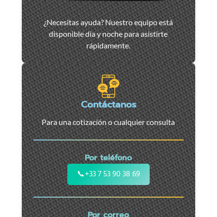
Asistencia
¿Necesitas ayuda? Nuestro equipo está
y
disponible día y noche para asistirte
remolque
rápidamente.
de
coches
en
Marsella
-
Contáctanos
Servicio
Para una cotización o cualquier consulta
24/7
para
coches,
Por teléfono
motos
y
📞
+33 7 53 90 38 69
vehículos
utilitarios.
Intervención
Por correo