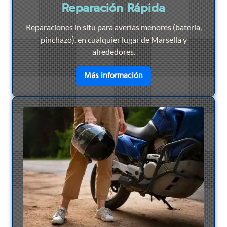
Reparación Rápida
Reparaciones in situ para averías menores (batería,
pinchazo), en cualquier lugar de Marsella y
alrededores.
en savoir plus sur
Repar
Más información