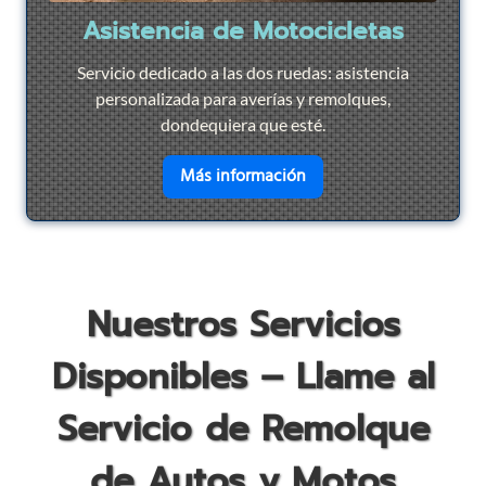
Asistencia de Motocicletas
Servicio dedicado a las dos ruedas: asistencia
personalizada para averías y remolques,
dondequiera que esté.
en savoir plus sur
Asist
Más información
Nuestros Servicios
Disponibles – Llame al
Servicio de Remolque
de Autos y Motos