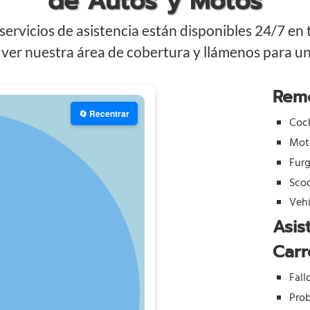
de Autos y Motos
ervicios de asistencia están disponibles 24/7 en
ver nuestra área de cobertura y llámenos para una
Rem
🔄 Recentrar
Coc
Mot
Fur
Sco
Vehí
Asis
Carr
Fall
Prob