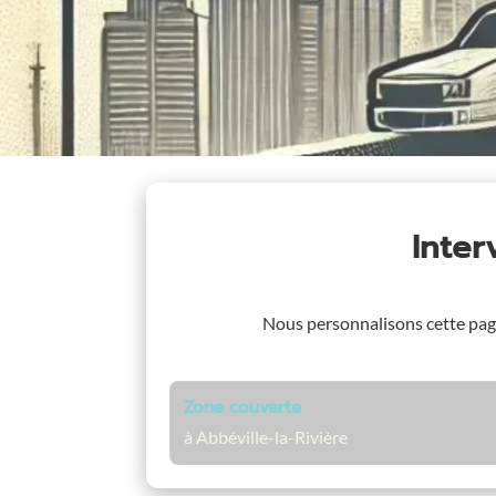
Inte
Nous personnalisons cette pa
Zone couverte
à Abbéville-la-Rivière