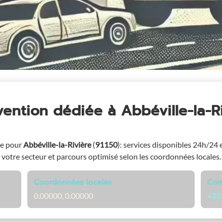
rvention dédiée
à Abbéville-la-R
ge pour
Abbéville-la-Rivière
(
91150
)
: services disponibles 24h/24 et
votre secteur et parcours optimisé selon les coordonnées locales.
Coordonnées locales
Con
0.00000, 0.00000
+33 