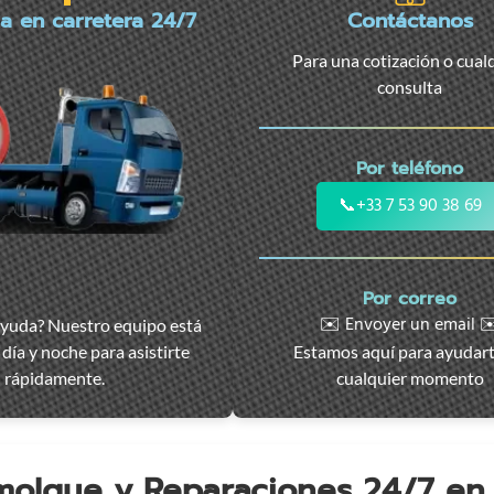
ia en carretera 24/7
Contáctanos
Para una cotización o cual
consulta
Por teléfono
📞
+33 7 53 90 38 69
Por correo
✉️ Envoyer un email ✉
ayuda? Nuestro equipo está
día y noche para asistirte
Estamos aquí para ayudar
rápidamente.
cualquier momento
emolque y Reparaciones 24/7 e