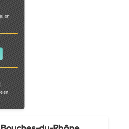
quier
️
te en
n Bouches-du-Rhône