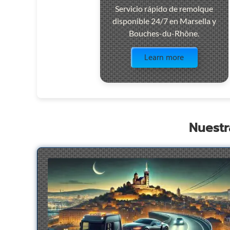
Servicio rápido de remolque
disponible 24/7 en Marsella y
Bouches-du-Rhône.
Visit the page
Learn more
Nuestr