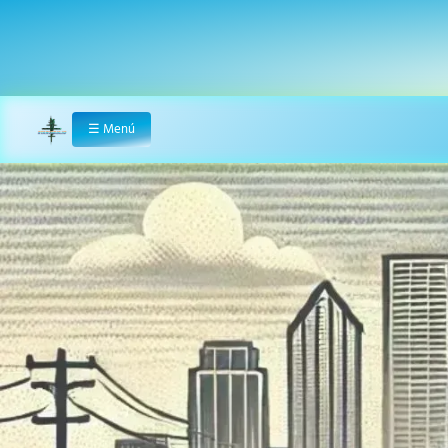
☰
Menú
Home