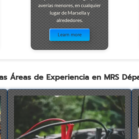
averías menores, en cualquier
lugar de Marsella y
alrededores.
Visit the page
Learn more
as Áreas de Experiencia en MRS Dé