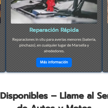
Reparación Rápida
Reparaciones in situ para averías menores (batería,
pinchazo), en cualquier lugar de Marsella y
alrededores.
r
Remolque 24/7
en savoir plus sur
Repar
Más información
 Disponibles – Llame al S