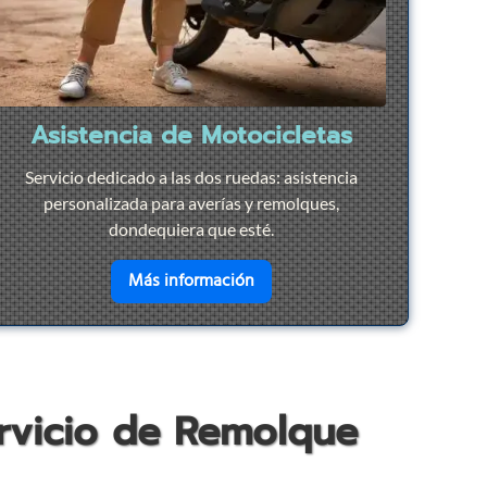
Asistencia de Motocicletas
Servicio dedicado a las dos ruedas: asistencia
personalizada para averías y remolques,
dondequiera que esté.
ación Rápida
en savoir plus sur
Asistencia d
Más información
ervicio de Remolque