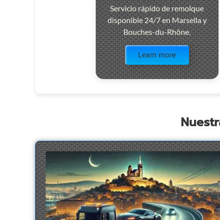
Servicio rápido de remolque
disponible 24/7 en Marsella y
Bouches-du-Rhône.
Visit the page
Learn more
Nuestr