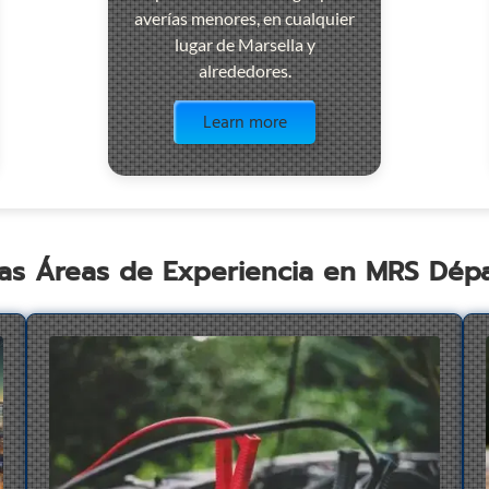
averías menores, en cualquier
lugar de Marsella y
alrededores.
Visit the page
Learn more
as Áreas de Experiencia en MRS Dé