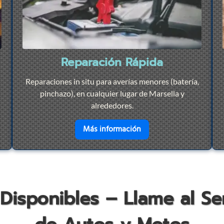
Reparación Rápida
Reparaciones in situ para averías menores (batería,
pinchazo), en cualquier lugar de Marsella y
alrededores.
r
Remolque 24/7
en savoir plus sur
Repar
Más información
 Disponibles – Llame al S