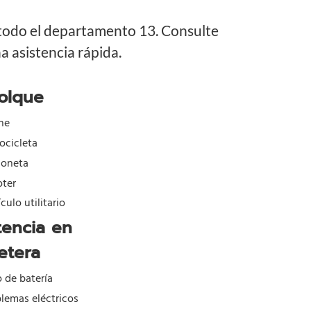
 todo el departamento 13. Consulte
 asistencia rápida.
olque
he
ocicleta
goneta
oter
culo utilitario
tencia en
etera
o de batería
lemas eléctricos