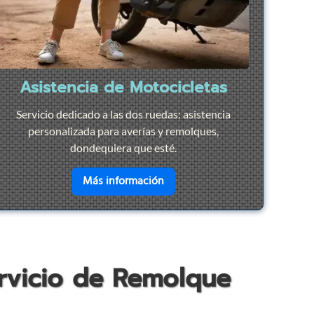
Asistencia de Motocicletas
Servicio dedicado a las dos ruedas: asistencia
personalizada para averías y remolques,
dondequiera que esté.
ación Rápida
en savoir plus sur
Asistencia d
Más información
ervicio de Remolque