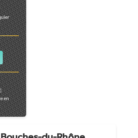
quier
️
te en
n Bouches-du-Rhône