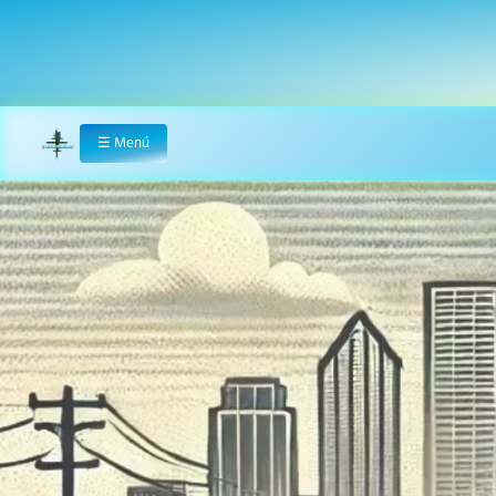
☰
Menú
Home