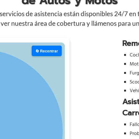
de Autos y Motos
ervicios de asistencia están disponibles 24/7 en
ver nuestra área de cobertura y llámenos para una
Rem
🔄 Recentrar
Coc
Mot
Fur
Sco
Vehí
Asis
Carr
Fall
Prob