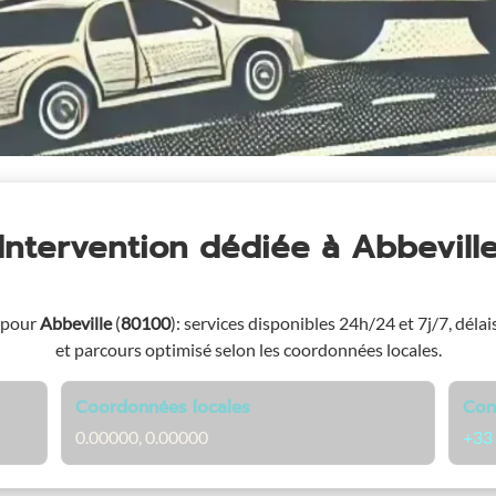
Intervention dédiée
à Abbevill
 pour
Abbeville
(
80100
)
: services disponibles 24h/24 et 7j/7, délai
et parcours optimisé selon les coordonnées locales.
Coordonnées locales
Con
0.00000, 0.00000
+33 