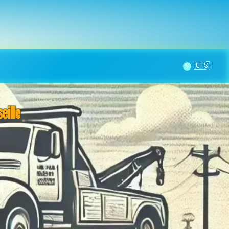
la page
aintenance
Contact
🌞
eille