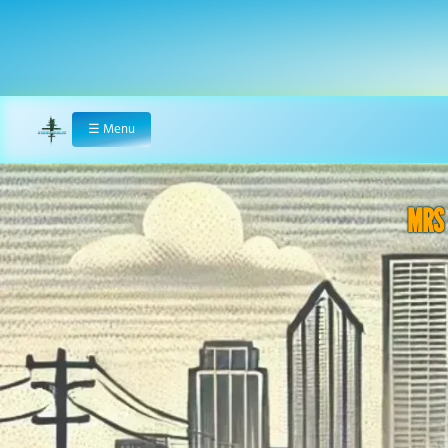
☰
Menu
Home
MRS 