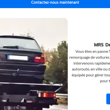
pour une assistan
Contactez-nous maintenant
MRS Dé
Vous êtes en panne 
remorquage de voitures 
intervenons rapidemen
autoroute, en ville ou 
équipée pour gérer tout
pour t