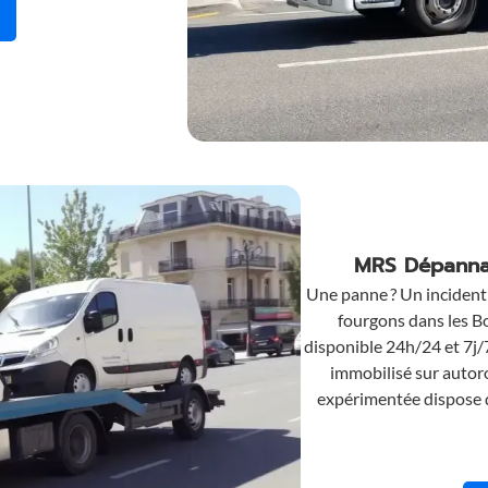
re service de remorquage pour scooters
Contactez MRS Dépannage pour une assistance immédiate
MRS Dépannag
Une panne ? Un inciden
fourgons dans les Bo
disponible 24h/24 et 7j/
immobilisé sur autorou
expérimentée dispose d