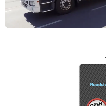
W
Roadsi