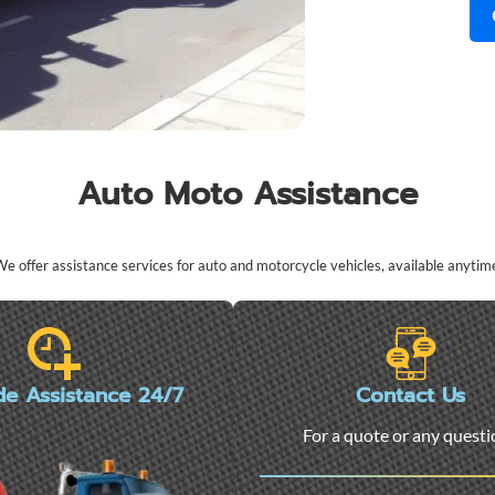
Auto Moto Assistance
e offer assistance services for auto and motorcycle vehicles, available anytim
de Assistance 24/7
Contact Us
For a quote or any quest