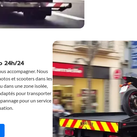
o 24h/24
vous accompagner. Nous
motos et scooters dans les
u dans une zone isolée,
adaptés pour transporter
épannage pour un service
uation.
 remorquage de motos et scooters par MRS Dépannage
Contactez MRS Dépannage pour obtenir de l’aide ou des informat