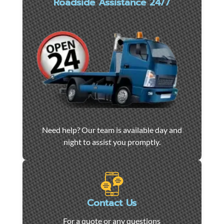
Roadside Assistance 24/7
Car
Need help? Our team is available day and
towing
night to assist you promptly.
and
roadside
assistance
in
Marseille
Contact Us
-
For a quote or any questions