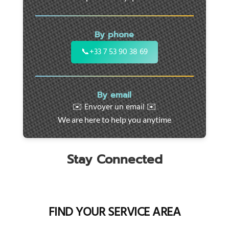
24/7
support
for
By phone
cars,
motorcycles,
📞
+33 7 53 90 38 69
and
utility
vehicles.
By email
Fast
✉️ Envoyer un email ✉️
intervention
We are here to help you anytime
throughout
the
region
Stay Connected
FIND YOUR SERVICE AREA