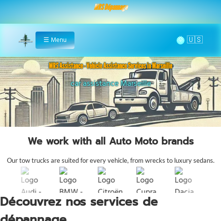
MRS Dépannage
🌞
☰
Menu
Home
MRS Assistance - Vehicle Assistance Services in Marseille
fast assistance Bouches-du-Rhône
We work with all Auto Moto brands
Our tow trucks are suited for every vehicle, from wrecks to luxury sedans.
Découvrez nos services de
dépannage