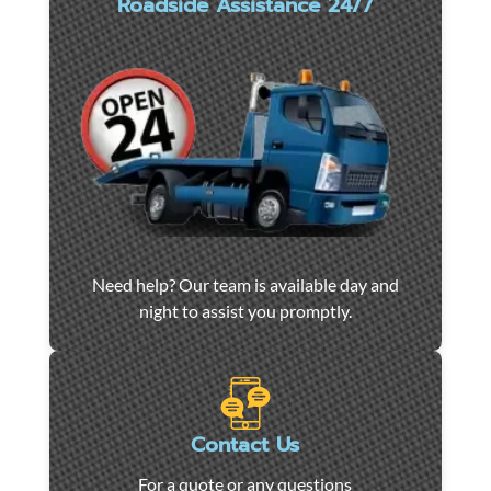
Roadside Assistance 24/7
Car
Need help? Our team is available day and
towing
night to assist you promptly.
and
roadside
assistance
in
Marseille
Contact Us
-
For a quote or any questions