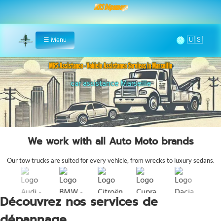
MRS Dépannage
🌞
☰
Menu
Home
MRS Assistance - Vehicle Assistance Services in Marseille
fast assistance Bouches-du-Rhône
We work with all Auto Moto brands
Our tow trucks are suited for every vehicle, from wrecks to luxury sedans.
Découvrez nos services de
dépannage