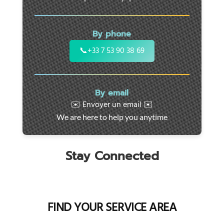
24/7
support
for
By phone
cars,
motorcycles,
📞
+33 7 53 90 38 69
and
utility
vehicles.
By email
Fast
✉️ Envoyer un email ✉️
intervention
We are here to help you anytime
throughout
the
region
Stay Connected
FIND YOUR SERVICE AREA