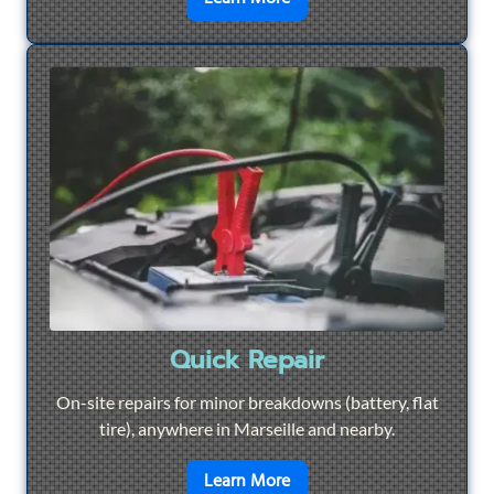
Quick Repair
On-site repairs for minor breakdowns (battery, flat
tire), anywhere in Marseille and nearby.
en savoir plus sur
Quick Re
Learn More