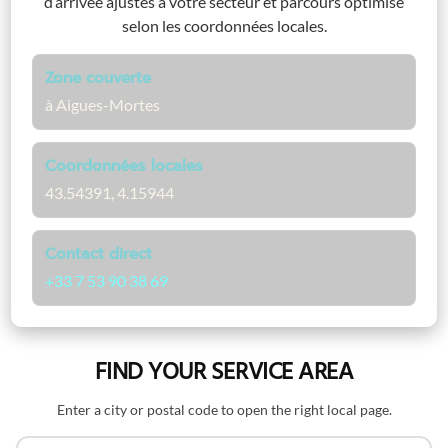
d’arrivée ajustés à votre secteur et parcours optimisé
selon les coordonnées locales.
Zone couverte
à Aigues-Mortes
Coordonnées locales
43.54391, 4.15944
Contact direct
+33 7 53 90 38 69
FIND YOUR SERVICE AREA
Enter a city or postal code to open the right local page.
Search by name or postal code