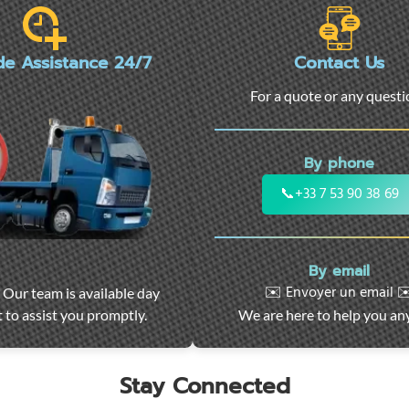
de Assistance 24/7
Contact Us
For a quote or any quest
By phone
📞
+33 7 53 90 38 69
By email
✉️ Envoyer un email ✉
 Our team is available day
 to assist you promptly.
We are here to help you an
Stay Connected