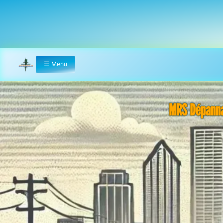
☰
Menu
Home
MRS Dépannag