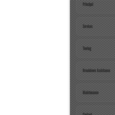
Principal
Services
Towing
Breakdown Assistance
Maintenance
Contact