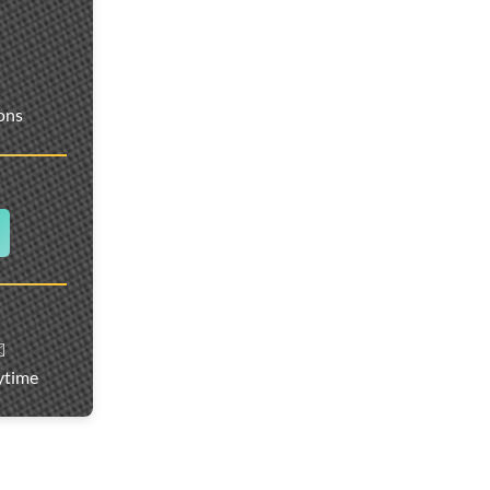
ions
️
ytime