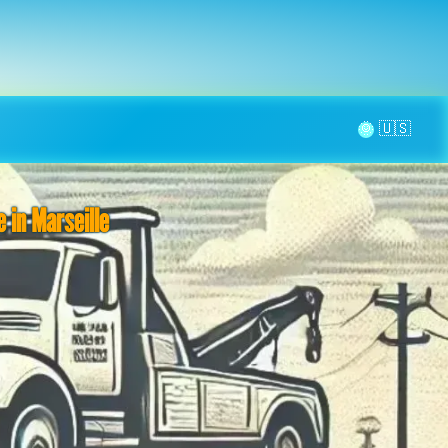
la page
aintenance
Contact
🌞
 in Marseille